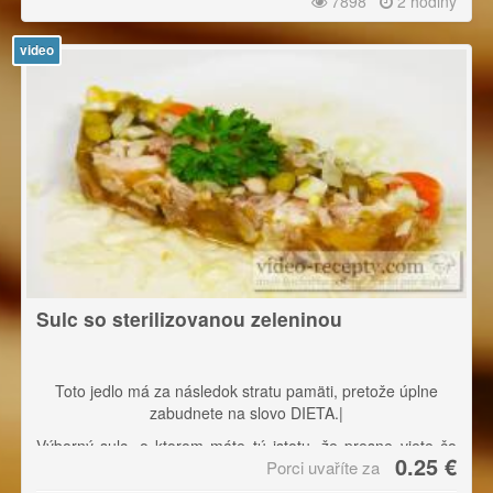
7898
2 hodiny
video
Sulc so sterilizovanou zeleninou
Toto jedlo má za následok stratu pamäti, pretože úplne
zabudnete na slovo DIETA.|
Výborný sulc, o ktorom máte tú istotu, že presne viete čo
0.25 €
Porci uvaříte za
obsahuje. Hodí sa nielen na oslavy, ale aj na chlieb treba
pre turistov gurmánov.