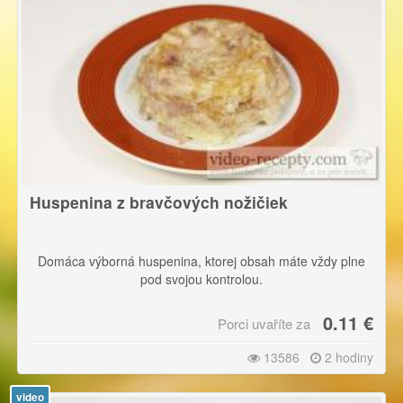
Huspenina z bravčových nožičiek
Domáca výborná huspenina, ktorej obsah máte vždy plne
pod svojou kontrolou.
0.11 €
Porci uvaříte za
13586
2 hodiny
video