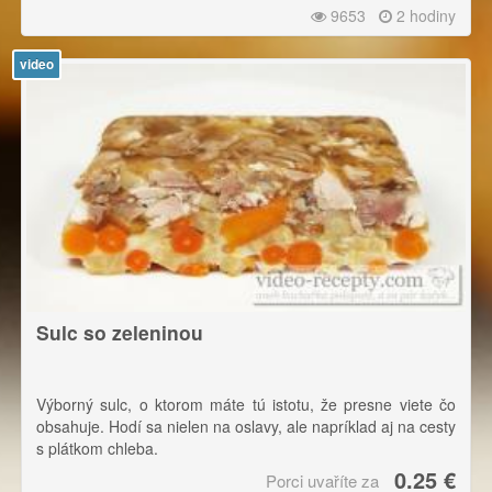
9653
2 hodiny
video
Sulc so zeleninou
Výborný sulc, o ktorom máte tú istotu, že presne viete čo
obsahuje. Hodí sa nielen na oslavy, ale napríklad aj na cesty
s plátkom chleba.
0.25 €
Porci uvaříte za