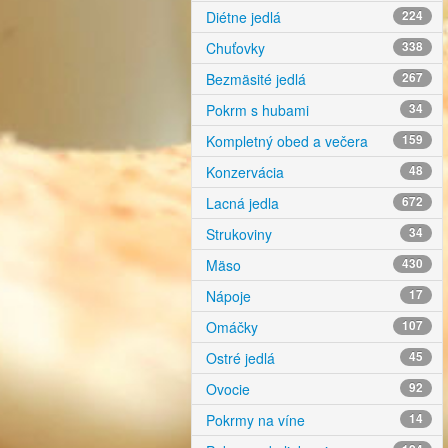
Diétne jedlá
224
Chuťovky
338
Bezmäsité jedlá
267
Pokrm s hubami
34
Kompletný obed a večera
159
Konzervácia
48
Lacná jedla
672
Strukoviny
34
Mäso
430
Nápoje
17
Omáčky
107
Ostré jedlá
45
Ovocie
92
Pokrmy na víne
14