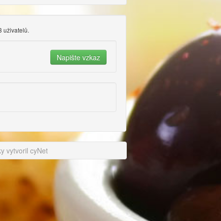
3 uživatelů.
 vytvoril cyNet