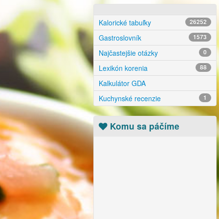
Kalorické tabuľky
26252
Gastroslovník
1573
Najčastejšie otázky
0
Lexikón korenia
88
Kalkulátor GDA
Kuchynské recenzie
1
Komu sa páčíme