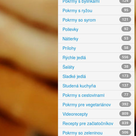
Pokrmy s bylinkami
124
Pokrmy s ryžou
95
Pokrmy so syrom
121
Polievky
92
Nátierky
53
Prílohy
58
Rýchle jedlá
556
Šaláty
38
Sladké jedlá
173
Studená kuchyňa
137
Pokrmy s cestovinami
77
Pokrmy pre vegetariánov
392
Videorecepty
809
Recepty pre začiatočníkov
839
Pokrmy so zeleninou
506