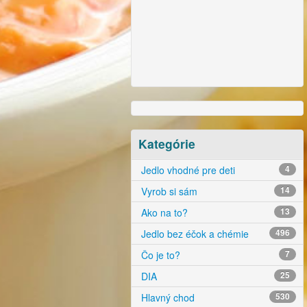
Kategórie
Jedlo vhodné pre deti
4
Vyrob si sám
14
Ako na to?
13
Jedlo bez éčok a chémie
496
Čo je to?
7
DIA
25
Hlavný chod
530