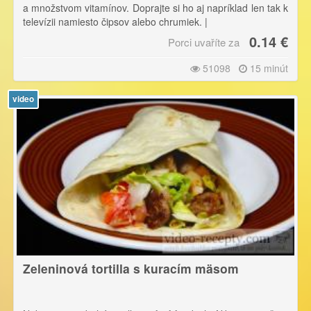
a množstvom vitamínov. Doprajte si ho aj napríklad len tak k
televízii namiesto čipsov alebo chrumiek. |
0.14 €
Porci uvaříte za
Pri krájaní sa riaďte pravidlom - čím tvrdšia ingrediencia,
tým ju krájame na menšie kúsky.
51098
15 minút
video
Zeleninová tortilla s kuracím mäsom