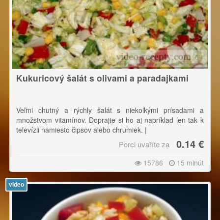
Kukuricový šalát s olivami a paradajkami
Veľmi chutný a rýchly šalát s niekoľkými prísadami a
množstvom vitamínov. Doprajte si ho aj napríklad len tak k
televízii namiesto čipsov alebo chrumiek. |
0.14 €
Porci uvaříte za
Pri krájaní sa riaďte pravidlom: Čím tvrdšia ingrediencia, tým
ju krájame na menšie kúsky.
15786
15 minút
video