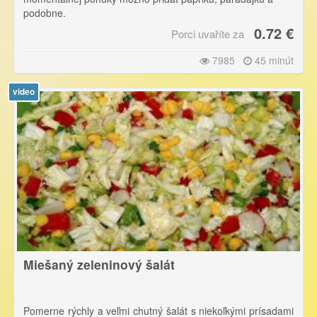
podobne.
0.72 €
Porci uvaříte za
7985
45 minút
video
Miešaný zeleninový šalát
Pomerne rýchly a veľmi chutný šalát s niekoľkými prísadami