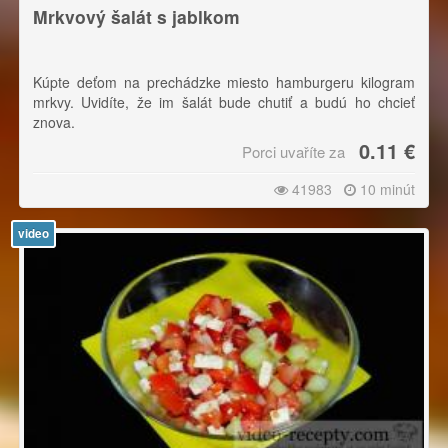
Mrkvový šalát s jablkom
Kúpte deťom na prechádzke miesto hamburgeru kilogram
mrkvy. Uvidíte, že im šalát bude chutiť a budú ho chcieť
znova.
0.11 €
Porci uvaříte za
41983
10 minút
video