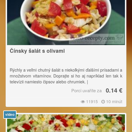
Čínsky šalát s olivami
Rýchly a veľmi chutný šalát s niekoľkými ďalšími prísadami a
množstvom vitamínov. Doprajte si ho aj napríklad len tak k
televízii namiesto čipsov alebo chrumiek. |
0.14 €
Porci uvaříte za
Pri krájaní sa riaďte pravidlom: Čím tvrdšia ingrediencia, tým
ju krájame na menšie kúsky.
11915
10 minút
video