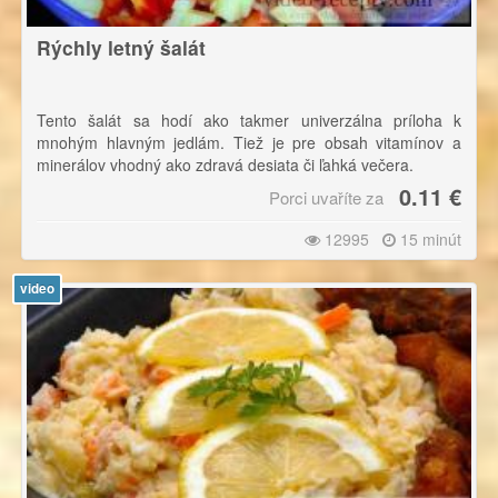
Rýchly letný šalát
Tento šalát sa hodí ako takmer univerzálna príloha k
mnohým hlavným jedlám. Tiež je pre obsah vitamínov a
minerálov vhodný ako zdravá desiata či ľahká večera.
0.11 €
Porci uvaříte za
12995
15 minút
video