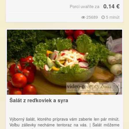
0.14 €
Porci uvaříte za
25689
5 minút
Šalát z reďkoviek a syra
Výborný šalát, ktorého príprava vám zaberie len pár minút.
Voľbu zálievky necháme tentoraz na vás. | Šalát môžeme