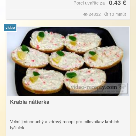
0.43 €
Porci uvaříte za
24832
10 minút
video
Krabia nátierka
Veľmi jednoduchý a zdravý recept pre milovníkov krabích
tyčiniek.