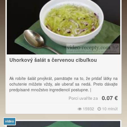
Uhorkový šalát s červenou cibuľkou
Ak robíte šalát prvýkrát, pamätajte na to, že pridať látky na
ochutenie môžete vždy, ale uberať sa nedá. Preto dávajte
predpísané množstvo ingrediencií postupne. |
0.07 €
Porci uvaříte za
Šalát je najlepšie podávať dobre vychladený.
15932
10 minút
video