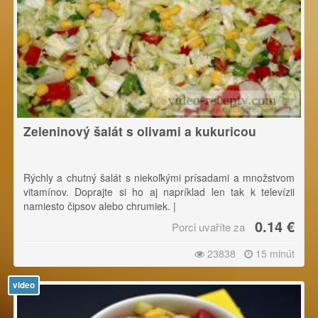
Zeleninový šalát s olivami a kukuricou
Rýchly a chutný šalát s niekoľkými prísadami a množstvom
vitamínov. Doprajte si ho aj napríklad len tak k televízii
namiesto čipsov alebo chrumiek. |
0.14 €
Porci uvaříte za
Pri krájaní sa riaďte pravidlom - čím tvrdšia ingrediencia,
tým ju krájame na menšie kúsky.
23838
15 minút
video