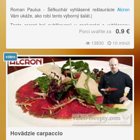
Roman Paulus - Šéfkuchár vyhlásené reštaurácie
Alcron
Vám ukáže, ako robí tento výborný šalát.|
Tento recept bol publikovaný v spolupráci s vyhlásenou
0.9 €
Porci uvaříte za
špičkovou reštaurácií
Alcron
- držiteľ dvoch
Michelinských
hviezd
. (Medzinárodná ocenenie, ktoré získajú len niektoré
13830
10 minút
reštaurácie veľmi výnimočnej kvality)
video
Hovädzie carpaccio