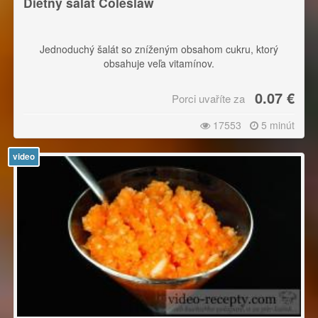
Diétny šalát Coleslaw
Jednoduchý šalát so zníženým obsahom cukru, ktorý
obsahuje veľa vitamínov.
0.07 €
Porci uvaříte za
17553
5 minút
video