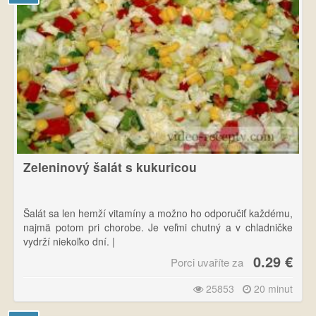
Zeleninový šalát s kukuricou
Šalát sa len hemží vitamíny a možno ho odporučiť každému,
najmä potom pri chorobe. Je veľmi chutný a v chladničke
vydrží niekoľko dní. |
0.29 €
Porci uvaříte za
Podľa tabuľky GDA sami vidíte, že napchať sa ním pri diéte
môžete až k prasknutiu.
25853
20 minut