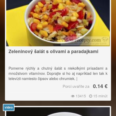
Zeleninový šalát s olivami a paradajkami
Pomerne rýchly a chutný šalát s niekoľkými prísadami a
množstvom vitamínov. Doprajte si ho aj napríklad len tak k
televízii namiesto čipsov alebo chrumiek. |
0.14 €
Porci uvaříte za
Pri krájaní sa riaďte pravidlom: Čím tvrdšia ingrediencia, tým
ju krájame na menší kúsky.
13415
15 minút
video