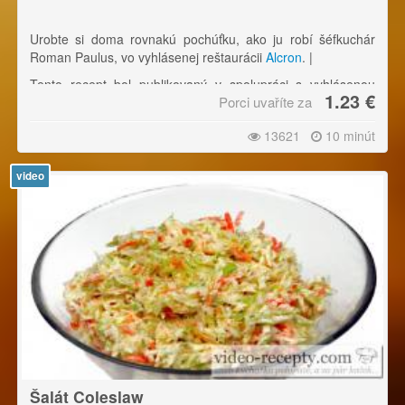
Urobte si doma rovnakú pochúťku, ako ju robí šéfkuchár
Roman Paulus, vo vyhlásenej reštaurácii
Alcron
. |
Tento recept bol publikovaný v spolupráci s vyhlásenou
1.23 €
Porci uvaříte za
špičkovú reštaurácií
Alcron
- držiteľovi dvoch
Michelinských
hviezd
. (Medzinárodná ocenenie, ktoré získajú len niektoré
13621
10 minút
reštaurácie veľmi výnimočnej kvality)
video
Šalát Coleslaw