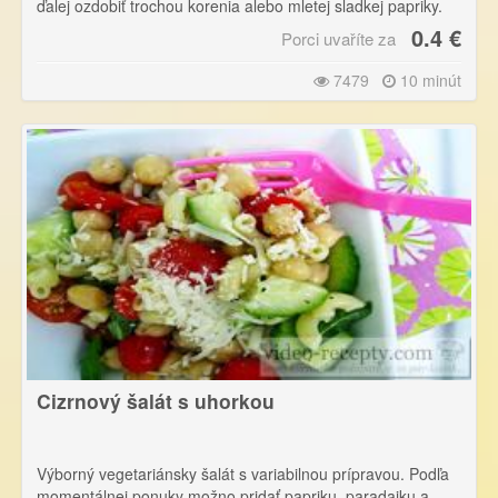
ďalej ozdobiť trochou korenia alebo mletej sladkej papriky.
0.4 €
Porci uvaříte za
7479
10 minút
Cizrnový šalát s uhorkou
Výborný vegetariánsky šalát s variabilnou prípravou. Podľa
momentálnej ponuky možno pridať papriku, paradajku a