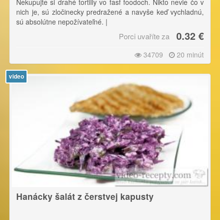
Nekupujte si drahé tortilly vo fasf foodoch. Nikto nevie čo v
nich je, sú zločinecky predražené a navyše keď vychladnú,
sú absolútne nepožívateľné. |
0.32 €
Porci uvaříte za
Z uvedeného množstva vyrobíme minimálne 10 tortill.
34709
20 minút
video
Hanácky šalát z čerstvej kapusty