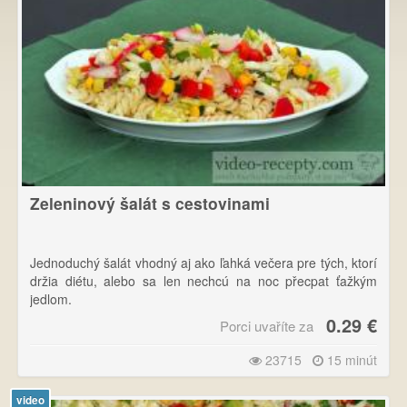
Zeleninový šalát s cestovinami
Jednoduchý šalát vhodný aj ako ľahká večera pre tých, ktorí
držia diétu, alebo sa len nechcú na noc přecpat ťažkým
jedlom.
0.29 €
Porci uvaříte za
23715
15 minút
video