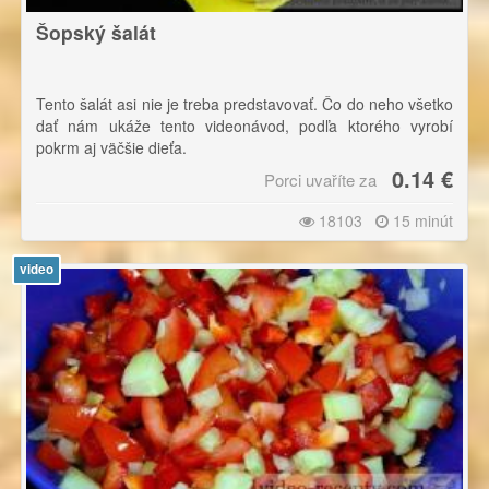
Šopský šalát
Tento šalát asi nie je treba predstavovať. Čo do neho všetko
dať nám ukáže tento videonávod, podľa ktorého vyrobí
pokrm aj väčšie dieťa.
0.14 €
Porci uvaříte za
18103
15 minút
video