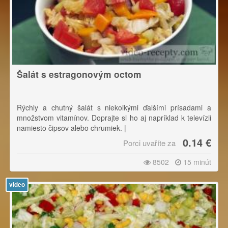
Šalát s estragonovým octom
Rýchly a chutný šalát s niekoľkými ďalšími prísadami a
množstvom vitamínov. Doprajte si ho aj napríklad k televízii
namiesto čipsov alebo chrumiek. |
0.14 €
Porci uvaříte za
Pri krájaní sa riaďte pravidlom: Čím tvrdšia ingrediencia, tým
ju krájame na menšie kúsky.
8502
15 minút
video