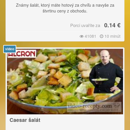
Známy šalát, ktorý máte hotový za chvíľu a navyše za
štvrtinu ceny z obchodu.
0.14 €
Porci uvaříte za
41081
10 minút
video
Caesar šalát