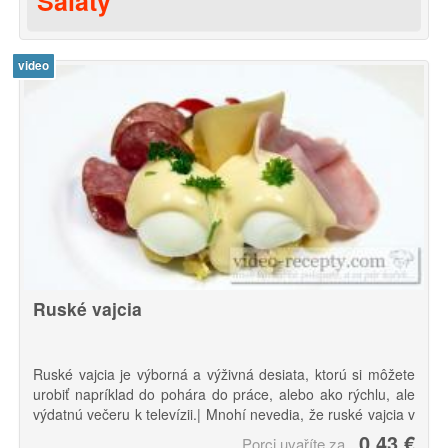
Šaláty
video
Ruské vajcia
Ruské vajcia je výborná a výživná desiata, ktorú si môžete
urobiť napríklad do pohára do práce, alebo ako rýchlu, ale
výdatnú večeru k televízii.| Mnohí nevedia, že ruské vajcia v
žiadnom prípade nemá svoj pôvod v Rusku, dokonca to vraj
0.43 €
Porci uvaříte za