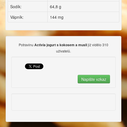
Sodík:
64,8 g
Vápník:
144 mg
Potravinu
již vidělo 310
Activia jogurt s kokosem a musli
uživatelů.