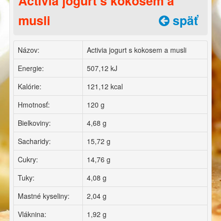
Activia jogurt s kokosem a
musli
späť
Názov:
Activia jogurt s kokosem a musli
Energie:
507,12 kJ
Kalórie:
121,12 kcal
Hmotnosť:
120 g
Bielkoviny:
4,68 g
Sacharidy:
15,72 g
Cukry:
14,76 g
Tuky:
4,08 g
Mastné kyseliny:
2,04 g
Vláknina:
1,92 g