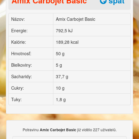
Amix Carbojet Basic
späť
Názov:
Amix Carbojet Basic
Energie:
792,5 kJ
Kalórie:
189,28 kcal
Hmotnosť:
50 g
Bielkoviny:
5 g
Sacharidy:
37,7 g
Cukry:
10 g
Tuky:
1,8 g
Potravinu
již vidělo 227 uživatelů.
Amix Carbojet Basic