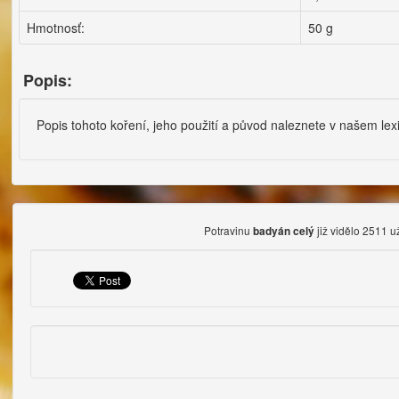
Hmotnosť:
50 g
Popis:
Popis tohoto koření, jeho použití a původ naleznete v našem le
Potravinu
již vidělo 2511 už
badyán celý