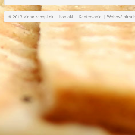
© 2013 Video-recept.sk
|
Kontakt
|
Kopírovanie
|
Webové stránky