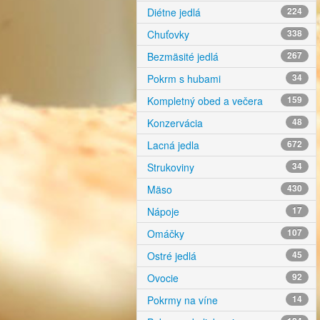
Diétne jedlá
224
Chuťovky
338
Bezmäsité jedlá
267
Pokrm s hubami
34
Kompletný obed a večera
159
Konzervácia
48
Lacná jedla
672
Strukoviny
34
Mäso
430
Nápoje
17
Omáčky
107
Ostré jedlá
45
Ovocie
92
Pokrmy na víne
14