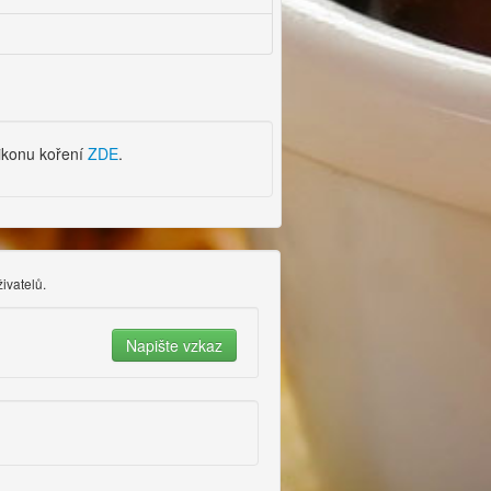
xikonu koření
ZDE
.
ivatelů.