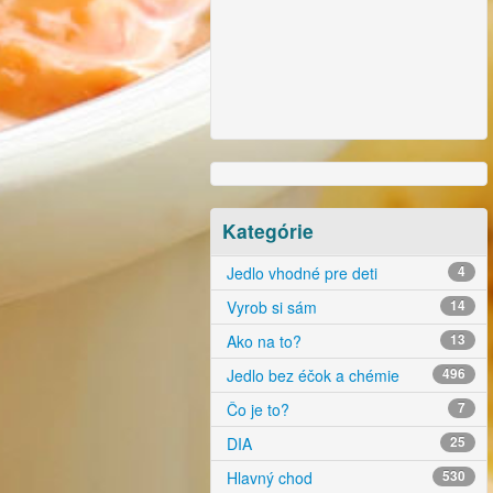
Kategórie
Jedlo vhodné pre deti
4
Vyrob si sám
14
Ako na to?
13
Jedlo bez éčok a chémie
496
Čo je to?
7
DIA
25
Hlavný chod
530