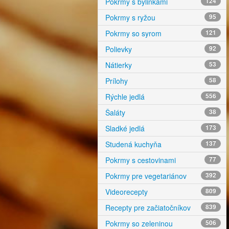
Pokrmy s bylinkami
124
Pokrmy s ryžou
95
Pokrmy so syrom
121
Polievky
92
Nátierky
53
Prílohy
58
Rýchle jedlá
556
Šaláty
38
Sladké jedlá
173
Studená kuchyňa
137
Pokrmy s cestovinami
77
Pokrmy pre vegetariánov
392
Videorecepty
809
Recepty pre začiatočníkov
839
Pokrmy so zeleninou
506