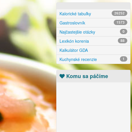
Kalorické tabuľky
26252
Gastroslovník
1573
Najčastejšie otázky
0
Lexikón korenia
88
Kalkulátor GDA
Kuchynské recenzie
1
Komu sa páčíme