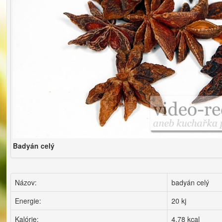
Badyán celý
Názov:
badyán celý
Energie:
20 kj
Kalórie:
4,78 kcal