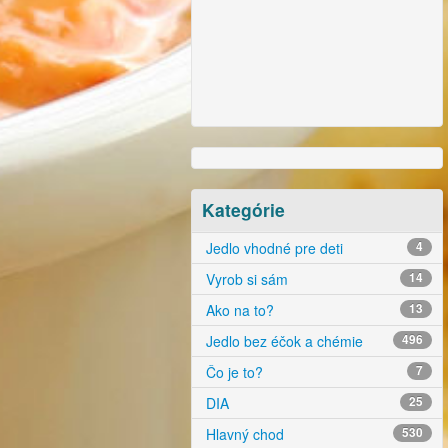
Kategórie
Jedlo vhodné pre deti
4
Vyrob si sám
14
Ako na to?
13
Jedlo bez éčok a chémie
496
Čo je to?
7
DIA
25
Hlavný chod
530