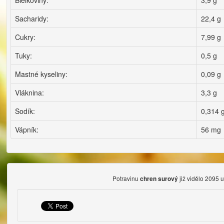
Bielkoviny:
3,9 g
Sacharidy:
22,4 g
Cukry:
7,99 g
Tuky:
0,5 g
Mastné kyseliny:
0,09 g
Vláknina:
3,3 g
Sodík:
0,314 
Vápník:
56 mg
Potravinu
již vidělo 2095 u
chren surový