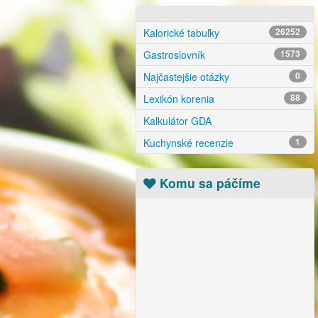
Kalorické tabuľky
26252
Gastroslovník
1573
Najčastejšie otázky
0
Lexikón korenia
88
Kalkulátor GDA
Kuchynské recenzie
1
Komu sa páčíme