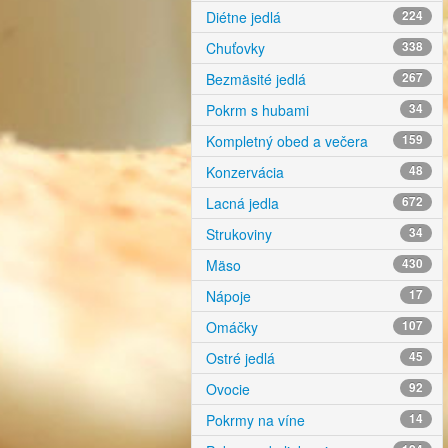
Diétne jedlá
224
Chuťovky
338
Bezmäsité jedlá
267
Pokrm s hubami
34
Kompletný obed a večera
159
Konzervácia
48
Lacná jedla
672
Strukoviny
34
Mäso
430
Nápoje
17
Omáčky
107
Ostré jedlá
45
Ovocie
92
Pokrmy na víne
14