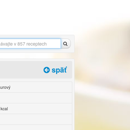
späť
surový
 kcal