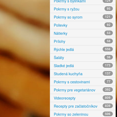
Pokrmy s bylinkami
124
Pokrmy s ryžou
95
Pokrmy so syrom
121
Polievky
92
Nátierky
53
Prílohy
58
Rýchle jedlá
556
Šaláty
38
Sladké jedlá
173
Studená kuchyňa
137
Pokrmy s cestovinami
77
Pokrmy pre vegetariánov
392
Videorecepty
809
Recepty pre začiatočníkov
839
Pokrmy so zeleninou
506