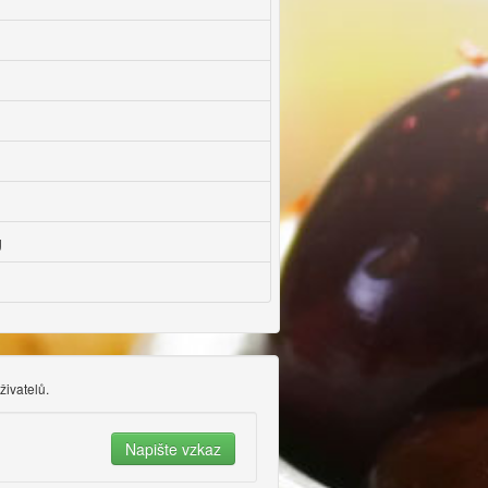
g
živatelů.