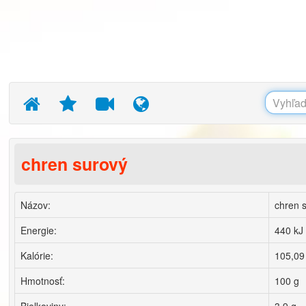
chren surový
Názov:
chren 
Energie:
440 kJ
Kalórie:
105,09
Hmotnosť:
100 g