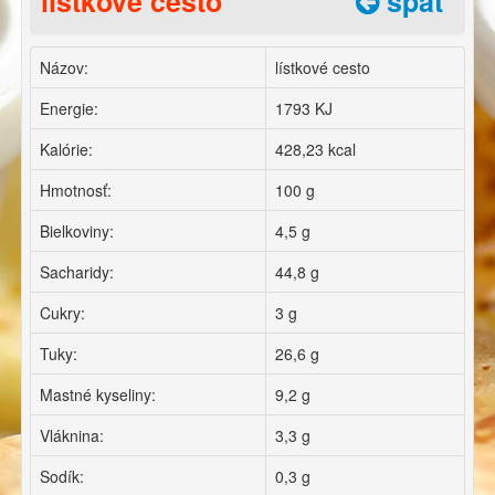
lístkové cesto
späť
Názov:
lístkové cesto
Energie:
1793 KJ
Kalórie:
428,23 kcal
Hmotnosť:
100 g
Bielkoviny:
4,5 g
Sacharidy:
44,8 g
Cukry:
3 g
Tuky:
26,6 g
Mastné kyseliny:
9,2 g
Vláknina:
3,3 g
Sodík:
0,3 g