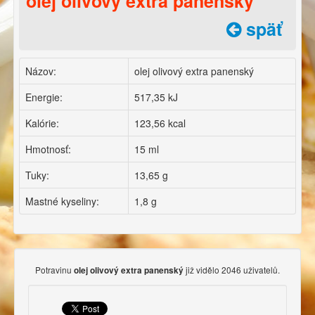
olej olivový extra panenský
späť
Názov:
olej olivový extra panenský
Energie:
517,35 kJ
Kalórie:
123,56 kcal
Hmotnosť:
15 ml
Tuky:
13,65 g
Mastné kyseliny:
1,8 g
Potravinu
již vidělo 2046 uživatelů.
olej olivový extra panenský