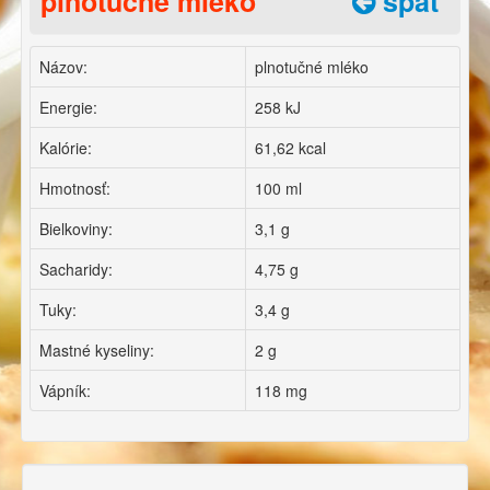
plnotučné mléko
späť
Názov:
plnotučné mléko
Energie:
258 kJ
Kalórie:
61,62 kcal
Hmotnosť:
100 ml
Bielkoviny:
3,1 g
Sacharidy:
4,75 g
Tuky:
3,4 g
Mastné kyseliny:
2 g
Vápník:
118 mg