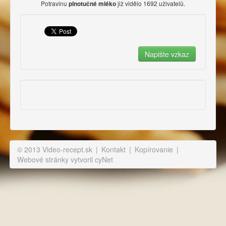
Potravinu
již vidělo 1692 uživatelů.
plnotučné mléko
© 2013 Video-recept.sk
|
Kontakt
|
Kopírovanie
|
Webové stránky vytvoril cyNet