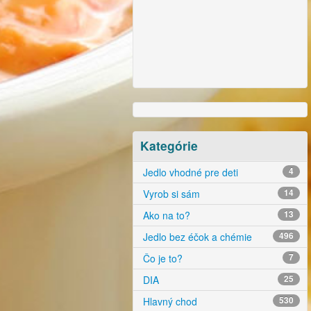
Kategórie
Jedlo vhodné pre deti
4
Vyrob si sám
14
Ako na to?
13
Jedlo bez éčok a chémie
496
Čo je to?
7
DIA
25
Hlavný chod
530