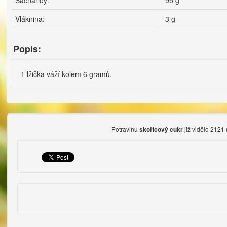
Sacharidy:
95 g
Vláknina:
3 g
Popis:
1 lžička váží kolem 6 gramů.
Potravinu
již vidělo 2121 
skořicový cukr