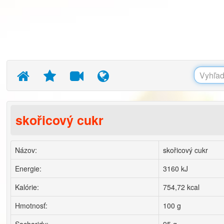
skořicový cukr
Názov:
skořicový cukr
Energie:
3160 kJ
Kalórie:
754,72 kcal
Hmotnosť:
100 g