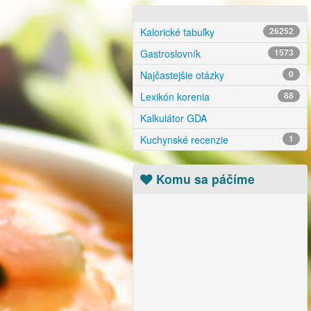
Kalorické tabuľky
26252
Gastroslovník
1573
Najčastejšie otázky
0
Lexikón korenia
88
Kalkulátor GDA
Kuchynské recenzie
1
Komu sa páčíme