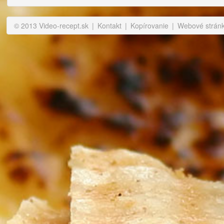
© 2013 Video-recept.sk
|
Kontakt
|
Kopírovanie
|
Webové stránky