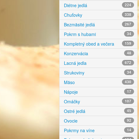
Diétne jedlá
224
Chuťovky
338
Bezmäsité jedlá
267
Pokrm s hubami
34
Kompletný obed a večera
159
Konzervácia
48
Lacná jedla
672
Strukoviny
34
Mäso
430
Nápoje
17
Omáčky
107
Ostré jedlá
45
Ovocie
92
Pokrmy na víne
14