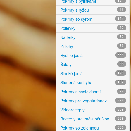
Pokrmy s bylinkami
124
Pokrmy s ryžou
95
Pokrmy so syrom
121
Polievky
92
Nátierky
53
Prílohy
58
Rýchle jedlá
556
Šaláty
38
Sladké jedlá
173
Studená kuchyňa
137
Pokrmy s cestovinami
77
Pokrmy pre vegetariánov
392
Videorecepty
809
Recepty pre začiatočníkov
839
Pokrmy so zeleninou
506