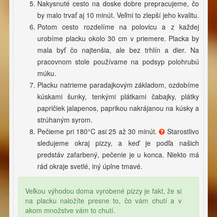
Nakysnuté cesto na doske dobre prepracujeme, čo
by malo trvať aj 10 minút. Veľmi to zlepší jeho kvalitu.
Potom cesto rozdelíme na polovicu a z každej
urobíme placku okolo 30 cm v priemere. Placka by
mala byť čo najtenšia, ale bez trhlín a dier. Na
pracovnom stole používame na podsyp polohrubú
múku.
Placku natrieme paradajkovým základom, ozdobíme
kúskami šunky, tenkými plátkami čabajky, plátky
papričiek jalapenos, paprikou nakrájanou na kúsky a
strúhaným syrom.
Pečieme pri 180°C asi 25 až 30 minút.
Starostlivo
sledujeme okraj pizzy, a keď je podľa našich
predstáv zafarbený, pečenie je u konca. Niekto má
rád okraje svetlé, iný úplne tmavé.
Veľkou výhodou doma vyrobené pizzy je fakt, že si
na placku naložíte presne to, čo vám chutí a v
akom množstve vám to chutí.