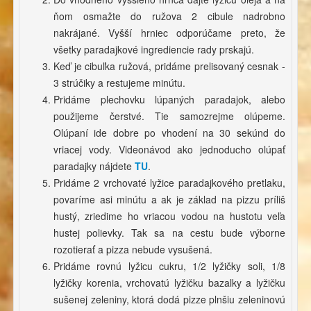
ňom osmažte do ružova 2 cibule nadrobno
nakrájané. Vyšší hrniec odporúčame preto, že
všetky paradajkové ingrediencie rady prskajú.
Keď je cibuľka ružová, pridáme prelisovaný cesnak -
3 strúčiky a restujeme minútu.
Pridáme plechovku lúpaných paradajok, alebo
použijeme čerstvé. Tie samozrejme olúpeme.
Olúpaní ide dobre po vhodení na 30 sekúnd do
vriacej vody. Videonávod ako jednoducho olúpať
paradajky nájdete
TU
.
Pridáme 2 vrchovaté lyžice paradajkového pretlaku,
povaríme asi minútu a ak je základ na pizzu príliš
hustý, zriedime ho vriacou vodou na hustotu veľa
hustej polievky. Tak sa na cestu bude výborne
rozotierať a pizza nebude vysušená.
Pridáme rovnú lyžicu cukru, 1/2 lyžičky soli, 1/8
lyžičky korenia, vrchovatú lyžičku bazalky a lyžičku
sušenej zeleniny, ktorá dodá pizze plnšiu zeleninovú