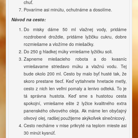
chuť.
Povaríme asi minútu, ochutnáme a dosolíme.
Návod na cesto:
Do misky dáme 50 ml vlažnej vody, pridáme
rozdrobené droždie, pridáme lyžičku cukru, dobre
rozmiešame a vložíme do miešačky.
Do 250 g hladkej múky vmiešame lyžičku soli.
Zapneme miešacieho robota a do kvasníc
vmiešavame striedavo múku a vlažnú vodu. Tej
bude okolo 200 ml. Cesto by malo byť husté tak, že
skoro prestane tiecť. Keď vytiahnete hnetacie metly,
cesto z nich len veľmi pomaly a lenivo odteká. To je
tá správna hustota. Keď sme s hustotou cesta
spokojní, vmiešame ešte 2 lyžice kvalitného extra
panenského olivového oleja. Ak máme len obyčajný
olivový olej, radšej použijeme akýkoľvek slnečnicový.
Cesto necháme v mise prikryté na teplom mieste asi
30 minút kysnúť.