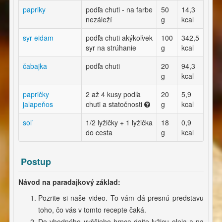
papriky
podľa chuti - na farbe
50
14,3
nezáleží
g
kcal
syr eidam
podľa chuti akýkoľvek
100
342,5
syr na strúhanie
g
kcal
čabajka
podľa chuti
20
94,3
g
kcal
papričky
2 až 4 kusy podľa
20
5,9
jalapeňos
chuti a statočnosti
g
kcal
soľ
1/2 lyžičky + 1 lyžička
18
0,9
do cesta
g
kcal
Postup
Návod na paradajkový základ:
Pozrite si naše video. To vám dá presnú predstavu
toho, čo vás v tomto recepte čaká.
Do vhodného vyššieho hrnca dajte lyžicu oleja a na