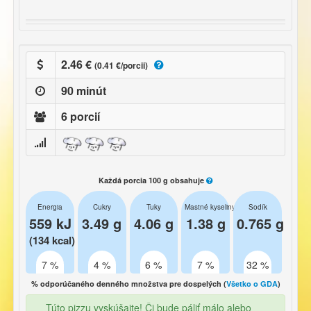
2.46 €
(0.41 €/porcii)
90 minút
6 porcií
Každá porcia 100 g obsahuje
Energia
Cukry
Tuky
Mastné kyseliny
Sodík
559 kJ
3.49 g
4.06 g
1.38 g
0.765 g
(134 kcal)
7 %
4 %
6 %
7 %
32 %
% odporúčaného denného množstva pre dospelých (
Všetko o GDA
)
Túto pizzu vyskúšajte! Či bude páliť málo alebo