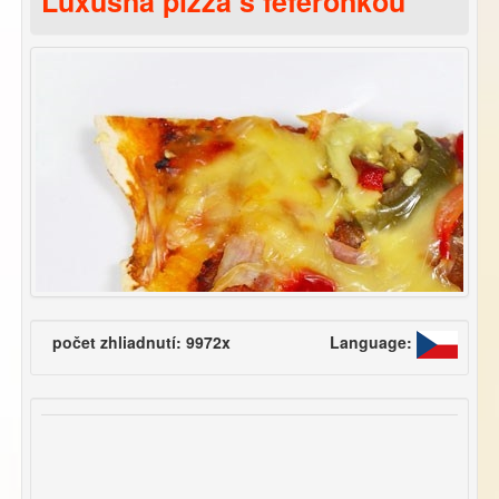
Luxusná pizza s feferónkou
počet zhliadnutí: 9972x
Language: