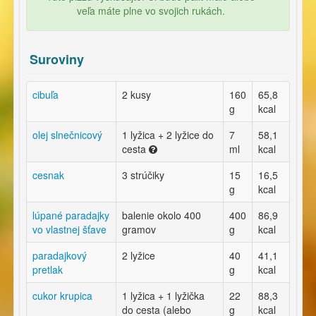
veľa máte plne vo svojich rukách.
Suroviny
cibuľa
2 kusy
160
65,8
g
kcal
olej slnečnicový
1 lyžica + 2 lyžice do
7
58,1
cesta
ml
kcal
cesnak
3 strúčiky
15
16,5
g
kcal
lúpané paradajky
balenie okolo 400
400
86,9
vo vlastnej šťave
gramov
g
kcal
paradajkový
2 lyžice
40
41,1
pretlak
g
kcal
cukor krupica
1 lyžica + 1 lyžička
22
88,3
do cesta (alebo
g
kcal