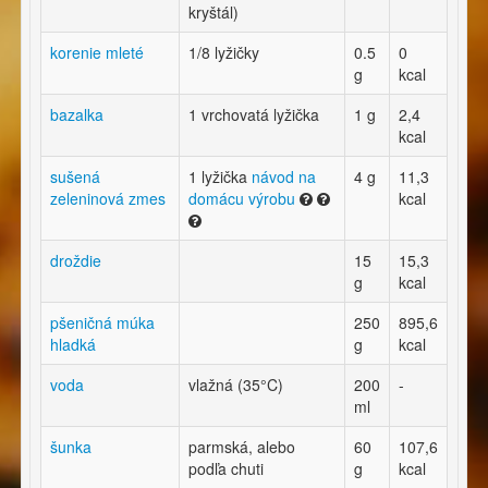
kryštál)
korenie mleté
1/8 lyžičky
0.5
0
g
kcal
bazalka
1 vrchovatá lyžička
1 g
2,4
kcal
sušená
1 lyžička
návod na
4 g
11,3
zeleninová zmes
domácu výrobu
kcal
droždie
15
15,3
g
kcal
pšeničná múka
250
895,6
hladká
g
kcal
voda
vlažná (35°C)
200
-
ml
šunka
parmská, alebo
60
107,6
podľa chuti
g
kcal