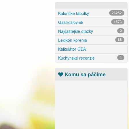
Kalorické tabuľky
26252
Gastroslovník
1573
Najčastejšie otázky
0
Lexikón korenia
88
Kalkulátor GDA
Kuchynské recenzie
1
Komu sa páčíme