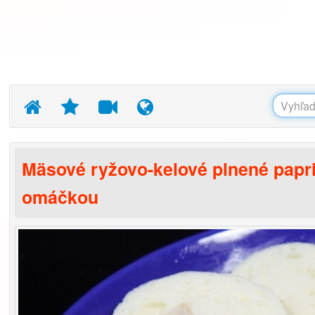
Mäsové ryžovo-kelové plnené papr
omáčkou