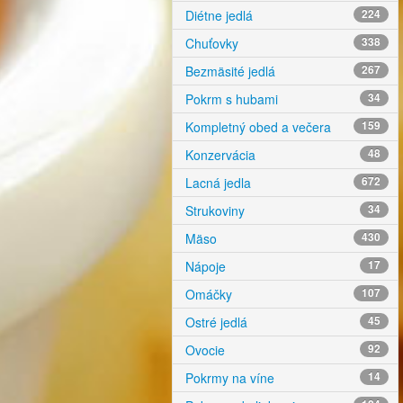
Diétne jedlá
224
Chuťovky
338
Bezmäsité jedlá
267
Pokrm s hubami
34
Kompletný obed a večera
159
Konzervácia
48
Lacná jedla
672
Strukoviny
34
Mäso
430
Nápoje
17
Omáčky
107
Ostré jedlá
45
Ovocie
92
Pokrmy na víne
14