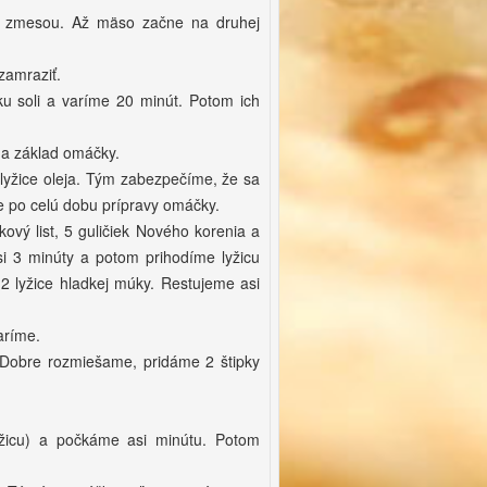
 zmesou. Až mäso začne na druhej
zamraziť.
u soli a varíme 20 minút. Potom ich
na základ omáčky.
 lyžice oleja. Tým zabezpečíme, že sa
e po celú dobu prípravy omáčky.
ový list, 5 guličiek Nového korenia a
i 3 minúty a potom prihodíme lyžicu
2 lyžice hladkej múky. Restujeme asi
aríme.
 Dobre rozmiešame, pridáme 2 štipky
žicu) a počkáme asi minútu. Potom