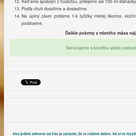
Keď sme spokojní z hustotou, prilejeme asi 100 ml šľahačk
Podľa chuti dosolíme a dosladíme.
Na úplný záver pridáme 1/4 lyžičky mletej škorice, vlož
podávame.
Ďalšie pokrmy z mletého mäsa ná
Servírujeme s knedľou alebo cestovi
Ako jediná odmena od Vás je uznanie, že to robíme dobre. Ak si to myslí