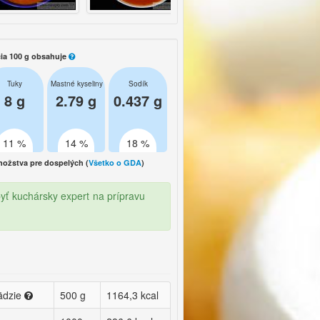
ia 100 g obsahuje
Tuky
Mastné kyseliny
Sodík
8 g
2.79 g
0.437 g
11 %
14 %
18 %
žstva pre dospelých (
Všetko o GDA
)
ť kuchársky expert na prípravu
ädzie
500 g
1164,3 kcal