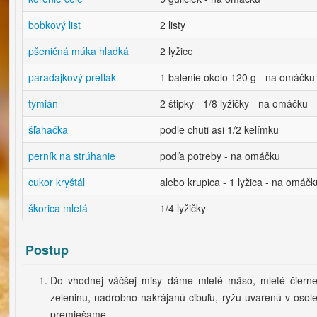
bobkový list
2 listy
pšeničná múka hladká
2 lyžice
paradajkový pretlak
1 balenie okolo 120 g - na omáčku
tymián
2 štipky - 1/8 lyžičky - na omáčku
šľahačka
podle chuti asi 1/2 kelímku
perník na strúhanie
podľa potreby - na omáčku
cukor kryštál
alebo krupica - 1 lyžica - na omáčk
škorica mletá
1/4 lyžičky
Postup
Do vhodnej väčšej misy dáme mleté ​​mäso, mleté ​​čiern
zeleninu, nadrobno nakrájanú cibuľu, ryžu uvarenú v osol
premiešame.