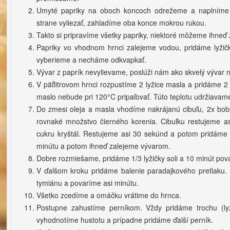
Umyté papriky na oboch koncoch odrežeme a naplníme
strane vyliezať, zahladíme oba konce mokrou rukou.
Takto si pripravíme všetky papriky, niektoré môžeme ihneď 
Papriky vo vhodnom hrnci zalejeme vodou, pridáme lyžičk
vyberieme a necháme odkvapkať.
Vývar z paprík nevylievame, poslúži nám ako skvelý vývar 
V päťlitrovom hrnci rozpustíme 2 lyžice masla a pridáme 2
maslo nebude pri 120°C pripaľovať. Túto teplotu udržiavam
Do zmesi oleja a masla vhodíme nakrájanú cibuľu, 2x bobk
rovnaké množstvo čierného korenia. Cibuľku restujeme as
cukru kryštál. Restujeme asi 30 sekúnd a potom pridáme 
minútu a potom ihneď zalejeme vývarom.
Dobre rozmiešame, pridáme 1/3 lyžičky soli a 10 minút pov
V ďalšom kroku pridáme balenie paradajkového pretlaku.
tymiánu a povaríme asi minútu.
Všetko zcedíme a omáčku vrátime do hrnca.
Postupne zahustíme perníkom. Vždy pridáme trochu (ly
vyhodnotíme hustotu a prípadne pridáme ďalší perník.