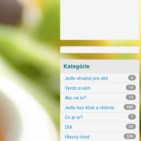
Kategórie
Jedlo vhodné pre deti
4
Vyrob si sám
14
Ako na to?
13
Jedlo bez éčok a chémie
496
Čo je to?
7
DIA
25
Hlavný chod
530