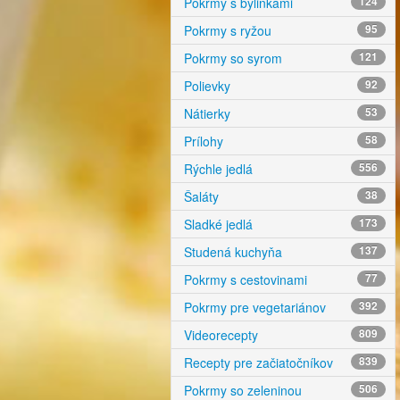
Pokrmy s bylinkami
124
Pokrmy s ryžou
95
Pokrmy so syrom
121
Polievky
92
Nátierky
53
Prílohy
58
Rýchle jedlá
556
Šaláty
38
Sladké jedlá
173
Studená kuchyňa
137
Pokrmy s cestovinami
77
Pokrmy pre vegetariánov
392
Videorecepty
809
Recepty pre začiatočníkov
839
Pokrmy so zeleninou
506