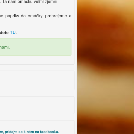
y. Tá nám omáčku veľmi zjemní.
íme papriky do omáčky, prehrejeme a
jdete
TU
.
nami.
te, pridajte sa k nám na facebooku.