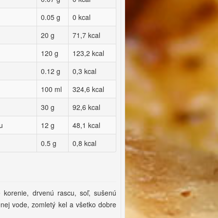
0.05 g
0 kcal
20 g
71,7 kcal
120 g
123,2 kcal
0.12 g
0,3 kcal
100 ml
324,6 kcal
30 g
92,6 kcal
u
12 g
48,1 kcal
0.5 g
0,8 kcal
e korenie, drvenú rascu, soľ, sušenú
enej vode, zomletý kel a všetko dobre