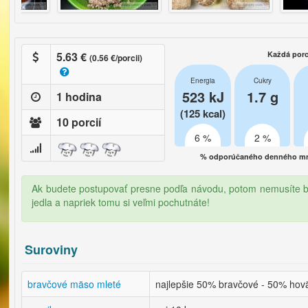
5.63 €
Každá porc
(0.56 €/porcii)
Energia
Cukry
523 kJ
1.7 g
1 hodina
(125 kcal)
10 porcií
6 %
2 %
% odporúčaného denného mno
Ak budete postupovať presne podľa návodu, potom nemusíte by
jedla a napriek tomu si veľmi pochutnáte!
Suroviny
bravčové mäso mleté
najlepšie 50% bravčové - 50% hov