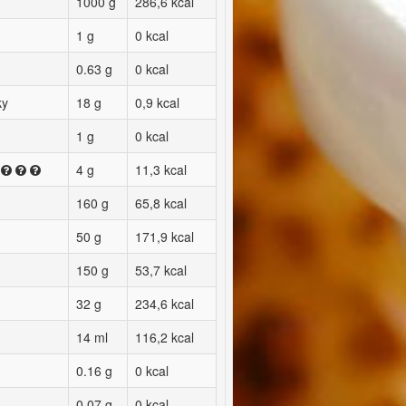
1000 g
286,6 kcal
1 g
0 kcal
0.63 g
0 kcal
ky
18 g
0,9 kcal
1 g
0 kcal
4 g
11,3 kcal
160 g
65,8 kcal
50 g
171,9 kcal
150 g
53,7 kcal
32 g
234,6 kcal
14 ml
116,2 kcal
0.16 g
0 kcal
0.07 g
0 kcal