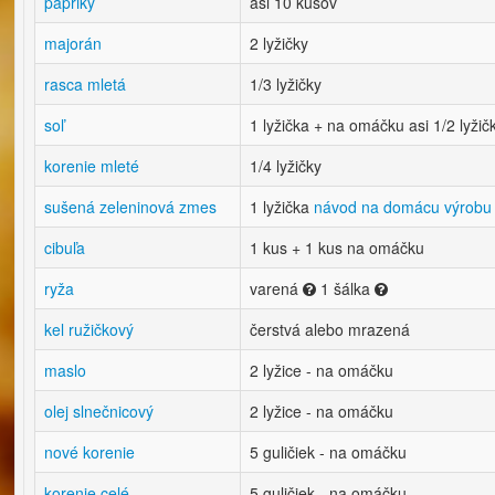
papriky
asi 10 kusov
majorán
2 lyžičky
rasca mletá
1/3 lyžičky
soľ
1 lyžička + na omáčku asi 1/2 lyžič
korenie mleté
1/4 lyžičky
sušená zeleninová zmes
1 lyžička
návod na domácu výrobu
cibuľa
1 kus + 1 kus na omáčku
ryža
varená
1 šálka
kel ružičkový
čerstvá alebo mrazená
maslo
2 lyžice - na omáčku
olej slnečnicový
2 lyžice - na omáčku
nové korenie
5 guličiek - na omáčku
korenie celé
5 guličiek - na omáčku