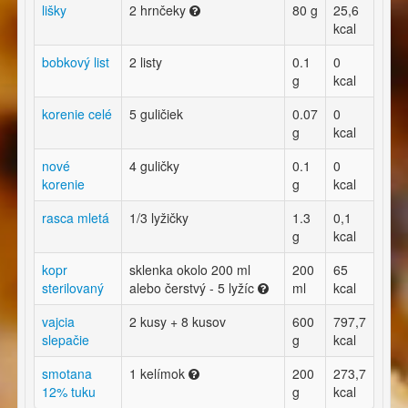
lišky
2 hrnčeky
80 g
25,6
kcal
bobkový list
2 listy
0.1
0
g
kcal
korenie celé
5 guličiek
0.07
0
g
kcal
nové
4 guličky
0.1
0
korenie
g
kcal
rasca mletá
1/3 lyžičky
1.3
0,1
g
kcal
kopr
sklenka okolo 200 ml
200
65
sterilovaný
alebo čerstvý - 5 lyžíc
ml
kcal
vajcia
2 kusy + 8 kusov
600
797,7
slepačie
g
kcal
smotana
1 kelímok
200
273,7
12% tuku
g
kcal