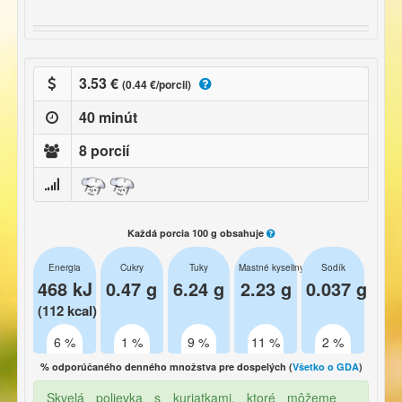
3.53 €
(0.44 €/porcii)
40 minút
8 porcií
Každá porcia 100 g obsahuje
Energia
Cukry
Tuky
Mastné kyseliny
Sodík
468 kJ
0.47 g
6.24 g
2.23 g
0.037 g
(112 kcal)
6 %
1 %
9 %
11 %
2 %
% odporúčaného denného množstva pre dospelých (
Všetko o GDA
)
Skvelá polievka s kuriatkami, ktoré môžeme