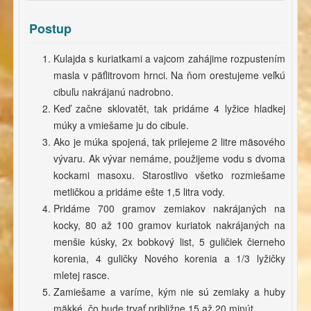
Postup
Kulajda s kuriatkami a vajcom zahájime rozpustením
masla v päťlitrovom hrnci. Na ňom orestujeme veľkú
cibuľu nakrájanú nadrobno.
Keď začne sklovatět, tak pridáme 4 lyžice hladkej
múky a vmiešame ju do cibule.
Ako je múka spojená, tak prilejeme 2 litre mäsového
vývaru. Ak vývar nemáme, použijeme vodu s dvoma
kockami masoxu. Starostlivo všetko rozmiešame
metličkou a pridáme ešte 1,5 litra vody.
Pridáme 700 gramov zemiakov nakrájaných na
kocky, 80 až 100 gramov kuriatok nakrájaných na
menšie kúsky, 2x bobkový list, 5 guličiek čierneho
korenia, 4 guličky Nového korenia a 1/3 lyžičky
mletej rasce.
Zamiešame a varíme, kým nie sú zemiaky a huby
mäkké, čo bude trvať približne 15 až 20 minút.