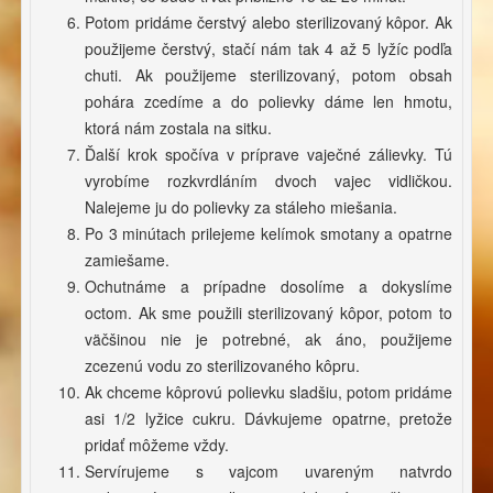
Potom pridáme čerstvý alebo sterilizovaný kôpor. Ak
použijeme čerstvý, stačí nám tak 4 až 5 lyžíc podľa
chuti. Ak použijeme sterilizovaný, potom obsah
pohára zcedíme a do polievky dáme len hmotu,
ktorá nám zostala na sitku.
Ďalší krok spočíva v príprave vaječné zálievky. Tú
vyrobíme rozkvrdláním dvoch vajec vidličkou.
Nalejeme ju do polievky za stáleho miešania.
Po 3 minútach prilejeme kelímok smotany a opatrne
zamiešame.
Ochutnáme a prípadne dosolíme a dokyslíme
octom. Ak sme použili sterilizovaný kôpor, potom to
väčšinou nie je potrebné, ak áno, použijeme
zcezenú vodu zo sterilizovaného kôpru.
Ak chceme kôprovú polievku sladšiu, potom pridáme
asi 1/2 lyžice cukru. Dávkujeme opatrne, pretože
pridať môžeme vždy.
Servírujeme s vajcom uvareným natvrdo