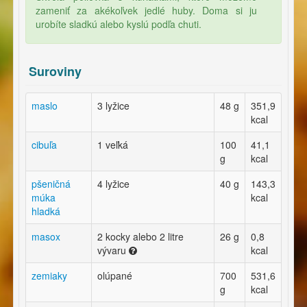
zameniť za akékoľvek jedlé huby. Doma si ju
urobíte sladkú alebo kyslú podľa chuti.
Suroviny
maslo
3 lyžice
48 g
351,9
kcal
cibuľa
1 veľká
100
41,1
g
kcal
pšeničná
4 lyžice
40 g
143,3
múka
kcal
hladká
masox
2 kocky alebo 2 litre
26 g
0,8
vývaru
kcal
zemiaky
olúpané
700
531,6
g
kcal