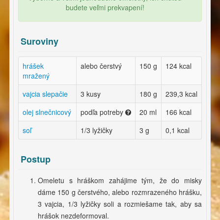
budete veľmi prekvapení!
Suroviny
hrášek
alebo čerstvý
150 g
124 kcal
mražený
vajcia slepačie
3 kusy
180 g
239,3 kcal
olej slnečnicový
podľa potreby
20 ml
166 kcal
soľ
1/3 lyžičky
3 g
0,1 kcal
Postup
Omeletu s hráškom zahájime tým, že do misky
dáme 150 g čerstvého, alebo rozmrazeného hrášku,
3 vajcia, 1/3 lyžičky soli a rozmiešame tak, aby sa
hrášok nezdeformoval.