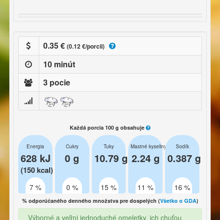
0.35 €
(0.12 €/porcii)
10 minút
3 pocie
Každá porcia 100 g obsahuje
Energia
Cukry
Tuky
Mastné kyseliny
Sodík
628 kJ
0 g
10.79 g
2.24 g
0.387 g
(150 kcal)
7 %
0 %
15 %
11 %
16 %
% odporúčaného denného množstva pre dospelých (
Všetko o GDA
)
Výborné a veľmi jednoduché omeletky, ich chuťou