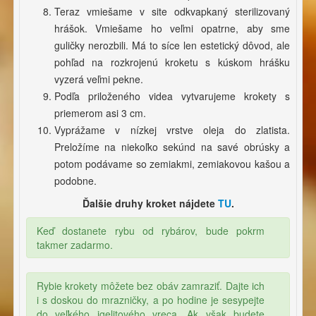
Teraz vmiešame v site odkvapkaný sterilizovaný
hrášok. Vmiešame ho veľmi opatrne, aby sme
guličky nerozbili. Má to síce len estetický dôvod, ale
pohľad na rozkrojenú kroketu s kúskom hrášku
vyzerá veľmi pekne.
Podľa priloženého videa vytvarujeme krokety s
priemerom asi 3 cm.
Vyprážame v nízkej vrstve oleja do zlatista.
Preložíme na niekoľko sekúnd na savé obrúsky a
potom podávame so zemiakmi, zemiakovou kašou a
podobne.
Ďalšie druhy kroket nájdete
TU
.
Keď dostanete rybu od rybárov, bude pokrm
takmer zadarmo.
Rybie krokety môžete bez obáv zamraziť. Dajte ich
i s doskou do mrazničky, a po hodine je sesypejte
do veľkého igelitového vreca. Ak však budete