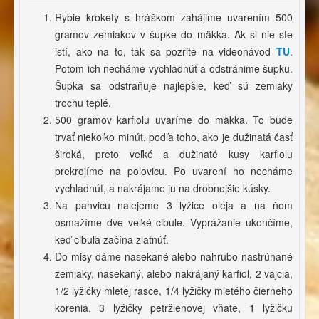
Rybie krokety s hráškom zahájime uvarením 500
gramov zemiakov v šupke do mäkka. Ak si nie ste
istí, ako na to, tak sa pozrite na videonávod
TU
.
Potom ich necháme vychladnúť a odstránime šupku.
Šupka sa odstraňuje najlepšie, keď sú zemiaky
trochu teplé.
500 gramov karfiolu uvaríme do mäkka. To bude
trvať niekoľko minút, podľa toho, ako je dužinatá časť
široká, preto veľké a dužinaté kusy karfiolu
prekrojíme na polovicu. Po uvarení ho necháme
vychladnúť, a nakrájame ju na drobnejšie kúsky.
Na panvicu nalejeme 3 lyžice oleja a na ňom
osmažíme dve veľké cibule. Vyprážanie ukončíme,
keď cibuľa začína zlatnúť.
Do misy dáme nasekané alebo nahrubo nastrúhané
zemiaky, nasekaný, alebo nakrájaný karfiol, 2 vajcia,
1/2 lyžičky mletej rasce, 1/4 lyžičky mletého čierneho
korenia, 3 lyžičky petržlenovej vňate, 1 lyžičku