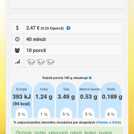
2.47 €
(0.25 €/porcii)
40 minút
10 porcií
Každá porcia 100 g obsahuje
Energia
Cukry
Tuky
Mastné kyseliny
Sodík
393 kJ
1.24 g
3.49 g
0.53 g
0.189 g
(94 kcal)
5 %
1 %
5 %
3 %
8 %
% odporúčaného denného množstva pre dospelých (
Všetko o GDA
)
Zloženie týchto výborných rybích kroket budete