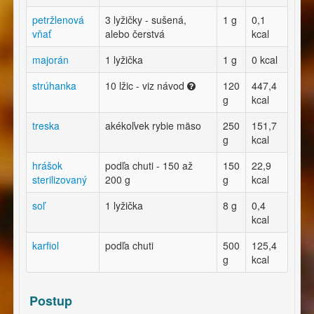
petržlenová
3 lyžičky - sušená,
1 g
0,1
vňať
alebo čerstvá
kcal
majorán
1 lyžička
1 g
0 kcal
strúhanka
10 lžic - viz návod
120
447,4
g
kcal
treska
akékoľvek rybie mäso
250
151,7
g
kcal
hrášok
podľa chuti - 150 až
150
22,9
sterilizovaný
200 g
g
kcal
soľ
1 lyžička
8 g
0,4
kcal
karfiol
podľa chuti
500
125,4
g
kcal
Postup