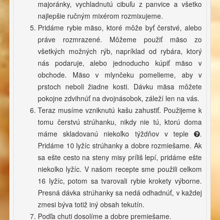
majoránky, vychladnutú cibuľu z panvice a všetko
najlepšie ručným mixérom rozmixujeme.
Pridáme rybie mäso, ktoré môže byť čerstvé, alebo
práve rozmrazené. Môžeme použiť mäso zo
všetkých možných rýb, napríklad od rybára, ktorý
nás podaruje, alebo jednoducho kúpiť mäso v
obchode. Mäso v mlynčeku pomelieme, aby v
prstoch neboli žiadne kosti. Dávku mäsa môžete
pokojne zdvihnúť na dvojnásobok, záleží len na vás.
Teraz musíme vzniknutú kašu zahustiť. Použijeme k
tomu čerstvú strúhanku, nikdy nie tú, ktorú doma
máme skladovanú niekoľko týždňov v teple
.
Pridáme 10 lyžíc strúhanky a dobre rozmiešame. Ak
sa ešte cesto na steny misy príliš lepí, pridáme ešte
niekolko lyžíc. V našom recepte sme použili celkom
16 lyžíc, potom sa tvarovali rybie krokety výborne.
Presná dávka strúhanky sa nedá odhadnúť, v každej
zmesi býva totiž iný obsah tekutín.
Podľa chuti dosolíme a dobre premiešame.