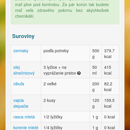
mať plne pod kontrolou. Za pár korún tak budete
mať veľa zdravého pokrmu bez akýchkoľvek
chemikálií.
Suroviny
zemiaky
podľa potreby
500
379,7
g
kcal
olej
3 lyžice + na
50
415
slnečnicový
vyprážanie prstov
ml
kcal
cibuľa
2 veľké
200
82,2
g
kcal
vajcia
2 kusy
120
159,5
slepačie
g
kcal
rasca mletá
1/2 lyžičky
1 g
0 kcal
korenie mleté
1/4 lyžičky
1 g
0 kcal