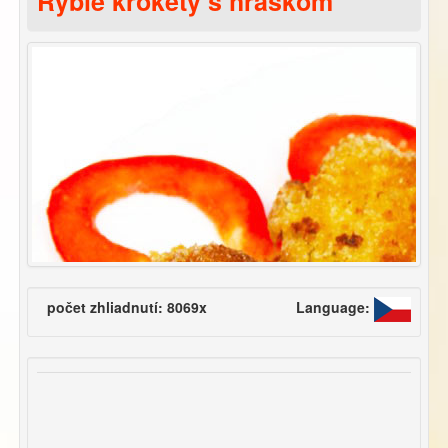
Rybie krokety s hráškom
počet zhliadnutí: 8069x
Language: