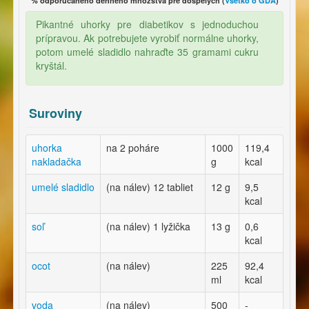
% odporúčaného denného množstva pre dospelých (
Všetko o GDA
)
Pikantné uhorky pre diabetikov s jednoduchou
prípravou. Ak potrebujete vyrobiť normálne uhorky,
potom umelé sladidlo nahraďte 35 gramami cukru
kryštál.
Suroviny
uhorka
na 2 poháre
1000
119,4
nakladačka
g
kcal
umelé sladidlo
(na nálev) 12 tabliet
12 g
9,5
kcal
soľ
(na nálev) 1 lyžička
13 g
0,6
kcal
ocot
(na nálev)
225
92,4
ml
kcal
voda
(na nálev)
500
-