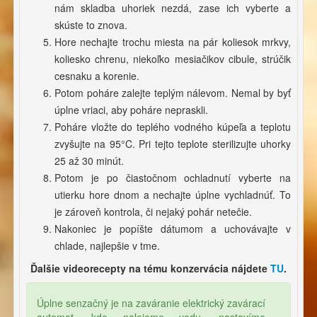
nám skladba uhoriek nezdá, zase ich vyberte a
skúste to znova.
Hore nechajte trochu miesta na pár koliesok mrkvy,
koliesko chrenu, niekoľko mesiačikov cibule, strúčik
cesnaku a korenie.
Potom poháre zalejte teplým nálevom. Nemal by byť
úplne vriaci, aby poháre nepraskli.
Poháre vložte do teplého vodného kúpeľa a teplotu
zvyšujte na 95°C. Pri tejto teplote sterilizujte uhorky
25 až 30 minút.
Potom je po čiastočnom ochladnutí vyberte na
utierku hore dnom a nechajte úplne vychladnúť. To
je zároveň kontrola, či nejaký pohár netečie.
Nakoniec je popíšte dátumom a uchovávajte v
chlade, najlepšie v tme.
Ďalšie videorecepty na tému konzervácia nájdete
TU
.
Úplne senzačný je na zaváranie elektrický zavárací