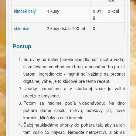
klinček celý
4 kusy
0.01
0 kcal
g
sklenice
2 kusy okolo 700 ml
0
-
Postup
Suroviny na nálev (umelé sladidlo, soľ, ocot a voda)
si zmiešame vo vhodnom hrnci a necháme ho prejsť
varom. Ingrediencie - najmä soľ vážime na presnej
digitálnej váhe, je to kľúčové pre tento recept.
Uhorky namočíme a v studenej vode je veľmi
precízne umyjeme.
Potom sa riadime podľa videonávodu: Na dno
pohára dáme cibuľu, mrkvu, bobkový list, nové
korenie, klinčeky a celé korenie.
Ďalej naukladáme uhorky do pohára tak, aby sa ich
tam vošlo čo najviac. Nebuďte netrpezliví, a ak sa