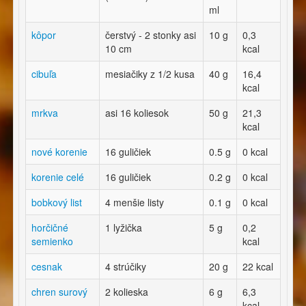
ml
kôpor
čerstvý - 2 stonky asi
10 g
0,3
10 cm
kcal
cibuľa
mesiačiky z 1/2 kusa
40 g
16,4
kcal
mrkva
asi 16 koliesok
50 g
21,3
kcal
nové korenie
16 guličiek
0.5 g
0 kcal
korenie celé
16 guličiek
0.2 g
0 kcal
bobkový list
4 menšie listy
0.1 g
0 kcal
horčičné
1 lyžička
5 g
0,2
semienko
kcal
cesnak
4 strúčiky
20 g
22 kcal
chren surový
2 kolieska
6 g
6,3
kcal