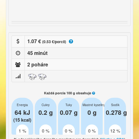
1.07 €
(0.53 €/porcii)
45 minút
2 poháre
Každá porcia 100 g obsahuje
Energia
Cukry
Tuky
Mastné kyseliny
Sodík
64 kJ
0.2 g
0.07 g
0 g
0.278 g
(15 kcal)
1 %
0 %
0 %
0 %
12 %