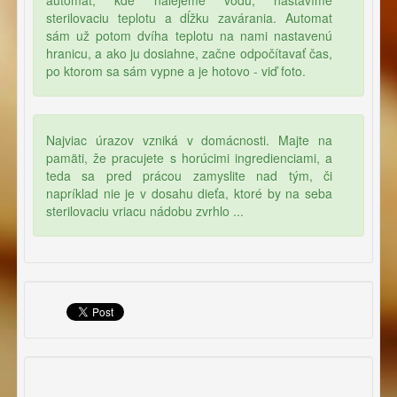
automat, kde nalejeme vodu, nastavíme
sterilovaciu teplotu a dĺžku zavárania. Automat
sám už potom dvíha teplotu na nami nastavenú
hranicu, a ako ju dosiahne, začne odpočítavať čas,
po ktorom sa sám vypne a je hotovo - viď foto.
Najviac úrazov vzniká v domácnosti. Majte na
pamäti, že pracujete s horúcimi ingredienciami, a
teda sa pred prácou zamyslite nad tým, či
napríklad nie je v dosahu dieťa, ktoré by na seba
sterilovaciu vriacu nádobu zvrhlo ...