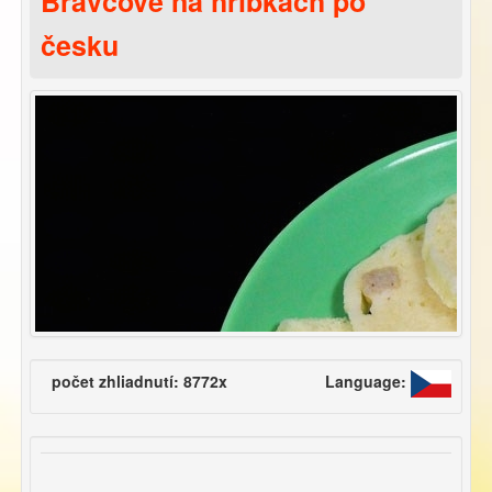
Bravčové na hříbkách po
česku
počet zhliadnutí: 8772x
Language: