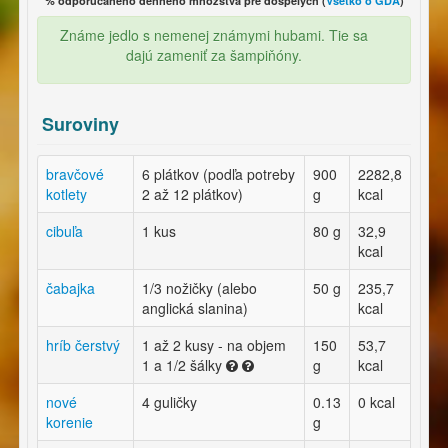
% odporúčaného denného množstva pre dospelých (
Všetko o GDA
)
Známe jedlo s nemenej známymi hubami. Tie sa
dajú zameniť za šampiňóny.
Suroviny
bravčové
6 plátkov (podľa potreby
900
2282,8
kotlety
2 až 12 plátkov)
g
kcal
cibuľa
1 kus
80 g
32,9
kcal
čabajka
1/3 nožičky (alebo
50 g
235,7
anglická slanina)
kcal
hríb čerstvý
1 až 2 kusy - na objem
150
53,7
1 a 1/2 šálky
g
kcal
nové
4 guličky
0.13
0 kcal
korenie
g