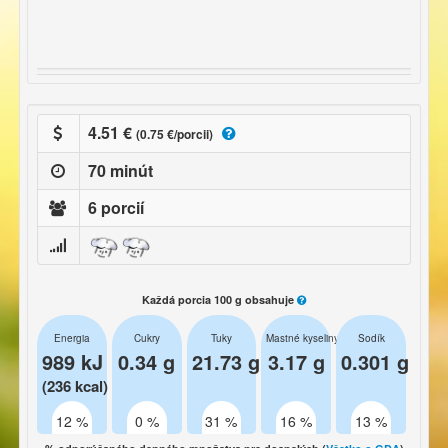
4.51 €
(0.75 €/porcii)
70 minút
6 porcií
Každá porcia 100 g obsahuje
Energia
Cukry
Tuky
Mastné kyseliny
Sodík
989 kJ
0.34 g
21.73 g
3.17 g
0.301 g
(236 kcal)
12 %
0 %
31 %
16 %
13 %