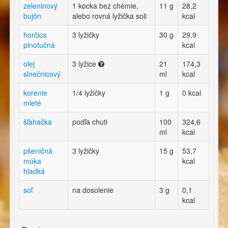
zeleninový
1 kocka bez chémie,
11 g
28,2
bujón
alebo rovná lyžička soli
kcal
horčica
3 lyžičky
30 g
29,9
plnotučná
kcal
olej
3 lyžice
21
174,3
slnečnicový
ml
kcal
korenie
1/4 lyžičky
1 g
0 kcal
mleté
šľahačka
podľa chuti
100
324,6
ml
kcal
pšeničná
3 lyžičky
15 g
53,7
múka
kcal
hladká
soľ
na dosolenie
3 g
0,1
kcal