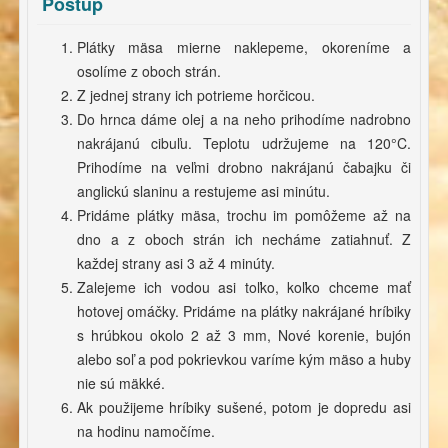
Postup
Plátky mäsa mierne naklepeme, okoreníme a
osolíme z oboch strán.
Z jednej strany ich potrieme horčicou.
Do hrnca dáme olej a na neho prihodíme nadrobno
nakrájanú cibuľu. Teplotu udržujeme na 120°C.
Prihodíme na veľmi drobno nakrájanú čabajku či
anglickú slaninu a restujeme asi minútu.
Pridáme plátky mäsa, trochu im pomôžeme až na
dno a z oboch strán ich necháme zatiahnuť. Z
každej strany asi 3 až 4 minúty.
Zalejeme ich vodou asi toľko, koľko chceme mať
hotovej omáčky. Pridáme na plátky nakrájané hríbiky
s hrúbkou okolo 2 až 3 mm, Nové korenie, bujón
alebo soľ a pod pokrievkou varíme kým mäso a huby
nie sú mäkké.
Ak použijeme hríbiky sušené, potom je dopredu asi
na hodinu namočíme.