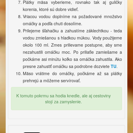
Plátky mäsa vyberieme, rovnako tak aj guličky
korenia, ktoré sú dobre vidieť.
Vriacou vodou doplníme na požadované množstvo
omáčky a podľa chuti dosolíme.
Prilejeme šľahačku a zahustíme záklechtkou - teda
vodou zmiešanou s hladkou múkou. Vody použijeme
okolo 100 ml. Zmes prilievame postupne, aby sme
nezahustili omáčku moc. Po priliaťie zamiešame a
počkáme asi minútu koľko sa omáčka zahustila. Ako
presne zahustiť omáčku sa podrobne dozviete
TU
.
Mäso vrátime do omáčky, počkáme až sa plátky
prehrejú a môžeme servírovať.
K tomuto pokrmu sa hodia knedle, ale aj cestoviny
stojí za zamyslenie.