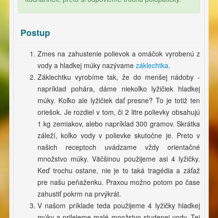
Postup
Zmes na zahustenie polievok a omáčok vyrobenú z
vody a hladkej múky nazývame
záklechtka
.
Záklechtku vyrobíme tak, že do menšej nádoby -
napríklad pohára, dáme niekoľko lyžičiek hladkej
múky. Koľko ale lyžičiek dať presne? To je totiž ten
oriešok. Je rozdiel v tom, či 2 litre polievky obsahujú
1 kg zemiakov, alebo napríklad 300 gramov. Skrátka
záleží, koľko vody v polievke skutočne je. Preto v
našich receptoch uvádzame vždy orientačné
množstvo múky. Väčšinou použijeme asi 4 lyžičky.
Keď trochu ostane, nie je to taká tragédia a záťaž
pre našu peňaženku. Praxou možno potom po čase
zahustiť pokrm na prvýkrát.
V našom príklade teda použijeme 4 lyžičky hladkej
múky a prilejeme malé množstvo studenej vody. Tej