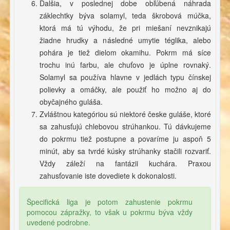
Ďalšia, v poslednej dobe obľúbená náhrada
záklechtky býva solamyl, teda škrobová múčka,
ktorá má tú výhodu, že pri miešaní nevznikajú
žiadne hrudky a následné umytie téglika, alebo
pohára je tiež dielom okamihu. Pokrm má síce
trochu inú farbu, ale chuťovo je úplne rovnaký.
Solamyl sa používa hlavne v jedlách typu čínskej
polievky a omáčky, ale použiť ho možno aj do
obyčajného guláša.
Zvláštnou kategóriou sú niektoré česke guláše, ktoré
sa zahusťujú chlebovou strúhankou. Tú dávkujeme
do pokrmu tiež postupne a povaríme ju aspoň 5
minút, aby sa tvrdé kúsky strúhanky stačili rozvariť.
Vždy záleží na fantázii kuchára. Praxou
zahusťovanie iste dovediete k dokonalosti.
Špecifická liga je potom zahustenie pokrmu
pomocou zápražky, to však u pokrmu býva vždy
uvedené podrobne.