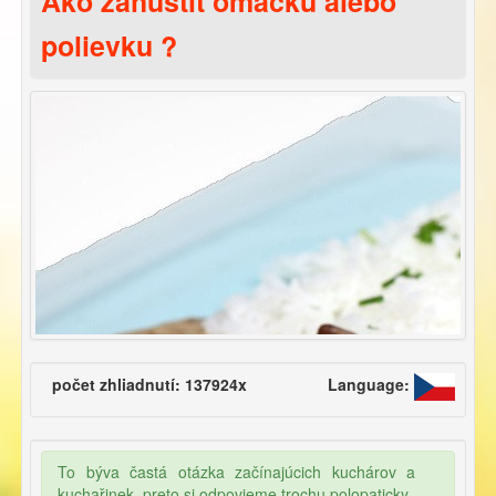
Ako zahustiť omáčku alebo
polievku ?
počet zhliadnutí: 137924x
Language:
To býva častá otázka začínajúcich kuchárov a
kuchařinek, preto si odpovieme trochu polopaticky.