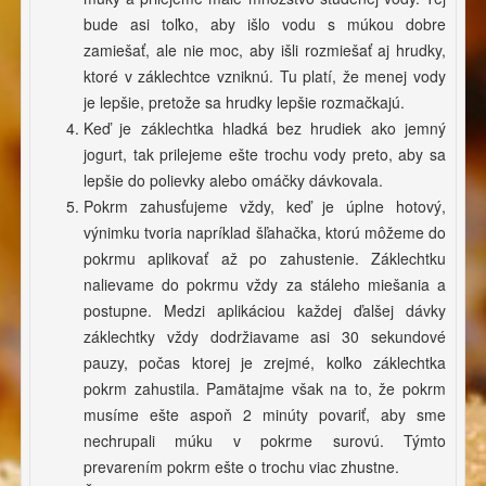
bude asi toľko, aby išlo vodu s múkou dobre
zamiešať, ale nie moc, aby išli rozmiešať aj hrudky,
ktoré v záklechtce vzniknú. Tu platí, že menej vody
je lepšie, pretože sa hrudky lepšie rozmačkajú.
Keď je záklechtka hladká bez hrudiek ako jemný
jogurt, tak prilejeme ešte trochu vody preto, aby sa
lepšie do polievky alebo omáčky dávkovala.
Pokrm zahusťujeme vždy, keď je úplne hotový,
výnimku tvoria napríklad šľahačka, ktorú môžeme do
pokrmu aplikovať až po zahustenie. Záklechtku
nalievame do pokrmu vždy za stáleho miešania a
postupne. Medzi aplikáciou každej ďalšej dávky
záklechtky vždy dodržiavame asi 30 sekundové
pauzy, počas ktorej je zrejmé, koľko záklechtka
pokrm zahustila. Pamätajme však na to, že pokrm
musíme ešte aspoň 2 minúty povariť, aby sme
nechrupali múku v pokrme surovú. Týmto
prevarením pokrm ešte o trochu viac zhustne.