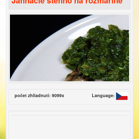
Jahňacie stehno na rozmaríne
počet zhliadnutí: 9099x
Language: