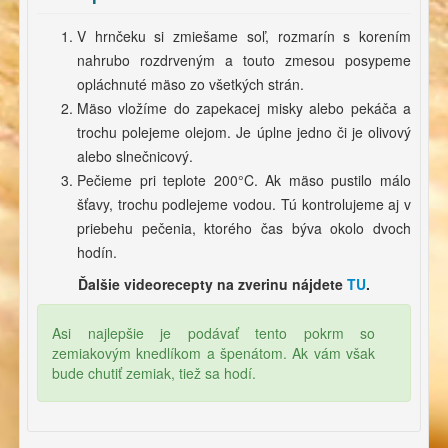
V hrnčeku si zmiešame soľ, rozmarín s korením
nahrubo rozdrveným a touto zmesou posypeme
opláchnuté mäso zo všetkých strán.
Mäso vložíme do zapekacej misky alebo pekáča a
trochu polejeme olejom. Je úplne jedno či je olivový
alebo slnečnicový.
Pečieme pri teplote 200°C. Ak mäso pustilo málo
šťavy, trochu podlejeme vodou. Tú kontrolujeme aj v
priebehu pečenia, ktorého čas býva okolo dvoch
hodín.
Ďalšie videorecepty na zverinu nájdete
TU
.
Asi najlepšie je podávať tento pokrm so
zemiakovým knedlíkom a špenátom. Ak vám však
bude chutiť zemiak, tiež sa hodí.