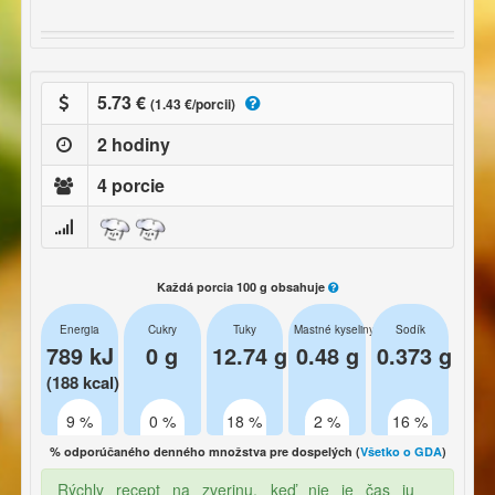
5.73 €
(1.43 €/porcii)
2 hodiny
4 porcie
Každá porcia 100 g obsahuje
Energia
Cukry
Tuky
Mastné kyseliny
Sodík
789 kJ
0 g
12.74 g
0.48 g
0.373 g
(188 kcal)
9 %
0 %
18 %
2 %
16 %
% odporúčaného denného množstva pre dospelých (
Všetko o GDA
)
Rýchly recept na zverinu, keď nie je čas ju