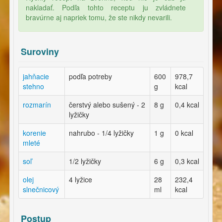
nakladať. Podľa tohto receptu ju zvládnete
bravúrne aj napriek tomu, že ste nikdy nevarili.
Suroviny
jahňacie
podľa potreby
600
978,7
stehno
g
kcal
rozmarín
čerstvý alebo sušený - 2
8 g
0,4 kcal
lyžičky
korenie
nahrubo - 1/4 lyžičky
1 g
0 kcal
mleté
soľ
1/2 lyžičky
6 g
0,3 kcal
olej
4 lyžice
28
232,4
slnečnicový
ml
kcal
Postup