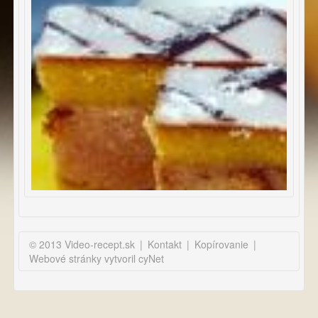
© 2013 Video-recept.sk
|
Kontakt
|
Kopírovanie
|
Webové stránky vytvoril cyNet