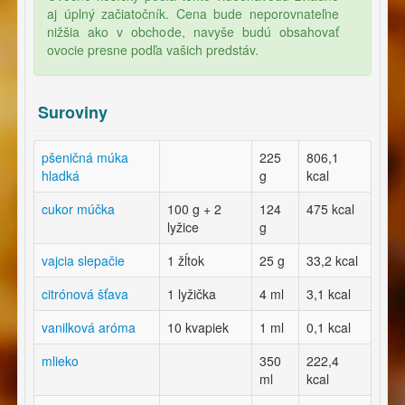
aj úplný začiatočník. Cena bude neporovnateľne
nižšia ako v obchode, navyše budú obsahovať
ovocie presne podľa vašich predstáv.
Suroviny
pšeničná múka
225
806,1
hladká
g
kcal
cukor múčka
100 g + 2
124
475 kcal
lyžice
g
vajcia slepačie
1 žĺtok
25 g
33,2 kcal
citrónová šťava
1 lyžička
4 ml
3,1 kcal
vanilková aróma
10 kvapiek
1 ml
0,1 kcal
mlieko
350
222,4
ml
kcal