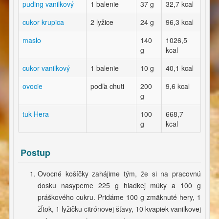
puding vanilkový
1 balenie
37 g
32,7 kcal
cukor krupica
2 lyžice
24 g
96,3 kcal
maslo
140
1026,5
g
kcal
cukor vanilkový
1 balenie
10 g
40,1 kcal
ovocie
podľa chuti
200
9,6 kcal
g
tuk Hera
100
668,7
g
kcal
Postup
Ovocné košíčky zahájime tým, že si na pracovnú
dosku nasypeme 225 g hladkej múky a 100 g
práškového cukru. Pridáme 100 g zmäknuté hery, 1
žĺtok, 1 lyžičku citrónovej šťavy, 10 kvapiek vanilkovej