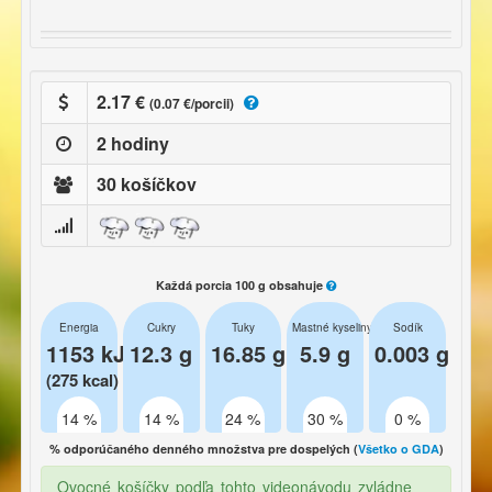
2.17 €
(0.07 €/porcii)
2 hodiny
30 košíčkov
Každá porcia 100 g obsahuje
Energia
Cukry
Tuky
Mastné kyseliny
Sodík
1153 kJ
12.3 g
16.85 g
5.9 g
0.003 g
(275 kcal)
14 %
14 %
24 %
30 %
0 %
% odporúčaného denného množstva pre dospelých (
Všetko o GDA
)
Ovocné košíčky podľa tohto videonávodu zvládne