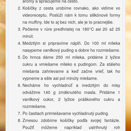
arómy a spracujeme na cesto.
Košíčky z cesta urobíme rovnako, ako vidíme vo
videoreceptu. Poslúži nám k tomu silikónové formy
na muffiny. Ide to aj bez nich, ale je to pracnejšie.
Pečieme v rúre predhriatej na 180°C asi 20 až 25
minút.
Medzitým si pripravíme náplň. Do 100 ml mlieka
nasypeme vanilkový puding a dobre ho rozmiešame.
Do hrnca dáme 250 ml mlieka, pridáme 2 lyžice
cukru a vmiešame mlieko s pudingom. Za stáleho
miešania zahrievame a keď začne vrieť, tak ho
vypneme a ešte asi pol minúty miešame.
Necháme ho vychladnúť a medzitým do misy
odvážime 140 g zmäknutého masla. Pridáme 1
vanilkový cukor, 2 lyžice práškového cukru a
rozmiešame.
Po častiach primiešavame vychladnutý puding.
Zmesou zdobíme košíčky podľa svojej fantázie.
Použiť môžeme napríklad ustrihnutý roh