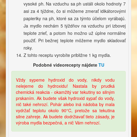
vysoké ph. Na vzduchu sa ph ustáli okolo hodnoty 7
asi za 4 týždne, čo si môžeme zmerať idikátorovými
papieriky na ph, ktoré sa za týmto účelom vyrábajú.
Ja mydlo nechám 5 týždňov na vzduchu pri izbovej
teplote zrieť, a potom ho možno už úplne normálne
použiť. Pri bežnej teplote môžeme mydlo skladovať
roky.
Z tohto receptu vyrobíte približne 1 kg mydla.
Podobné videorecepty nájdete
TU
Vždy sypeme hydroxid do vody, nikdy vodu
nelejeme do hydroxidu! Nastala by prudká
chemická reakcia - okamžitý var tekutiny so silným
prskaním. Ak budete však hydroxid sypať do vody,
nič také nehrozí. Pohár alebo iná nádoba by mala
vydržať teplotu okolo 90°C, pretože sa tekutina
silne zahreje. Ak budete dodržiavať tieto zásady, je
výroba mydla bezpečná, a nič Vám nehrozí.