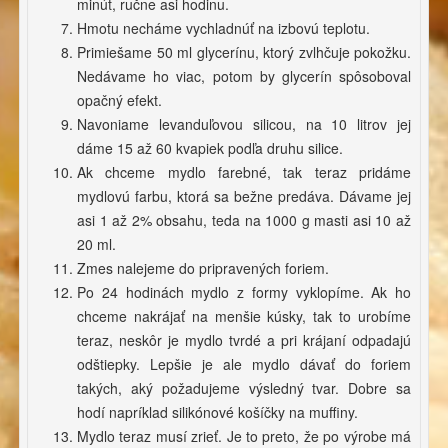
minút, ručne asi hodinu.
Hmotu necháme vychladnúť na izbovú teplotu.
Primiešame 50 ml glycerínu, ktorý zvlhčuje pokožku.
Nedávame ho viac, potom by glycerín spôsoboval
opačný efekt.
Navoniame levanduľovou silicou, na 10 litrov jej
dáme 15 až 60 kvapiek podľa druhu silice.
Ak chceme mydlo farebné, tak teraz pridáme
mydlovú farbu, ktorá sa bežne predáva. Dávame jej
asi 1 až 2% obsahu, teda na 1000 g masti asi 10 až
20 ml.
Zmes nalejeme do pripravených foriem.
Po 24 hodinách mydlo z formy vyklopíme. Ak ho
chceme nakrájať na menšie kúsky, tak to urobíme
teraz, neskôr je mydlo tvrdé a pri krájaní odpadajú
odštiepky. Lepšie je ale mydlo dávať do foriem
takých, aký požadujeme výsledný tvar. Dobre sa
hodí napríklad silikónové košíčky na muffiny.
Mydlo teraz musí zrieť. Je to preto, že po výrobe má