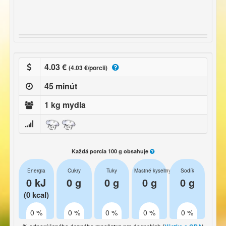
4.03 €
(4.03 €/porcii)
45 minút
1 kg mydla
Každá porcia 100 g obsahuje
Energia
Cukry
Tuky
Mastné kyseliny
Sodík
0 kJ
0 g
0 g
0 g
0 g
(0 kcal)
0 %
0 %
0 %
0 %
0 %