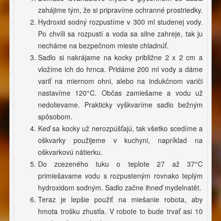
zahájime tým, že si pripravíme ochranné prostriedky.
Hydroxid sodný rozpustíme v 300 ml studenej vody.
Po chvíli sa rozpustí a voda sa silne zahreje, tak ju
necháme na bezpečnom mieste chladnúť.
Sadlo si nakrájame na kocky približne 2 x 2 cm a
vložíme ich do hrnca. Pridáme 200 ml vody a dáme
variť na miernom ohni, alebo na indukčnom variči
nastavíme 120°C. Občas zamiešame a vodu už
nedolievame. Prakticky vyškvaríme sadlo bežným
spôsobom.
Keď sa kocky už nerozpúšťajú, tak všetko scedíme a
oškvarky použijeme v kuchyni, napríklad na
oškvarkovú nátierku.
Do zcezeného tuku o teplote 27 až 37°C
primiešavame vodu s rozpusteným rovnako teplým
hydroxidom sodným. Sadlo začne ihneď mydelnatět.
Teraz je lepšie použiť na miešanie robota, aby
hmota trošku zhustla. V robote to bude trvať asi 10