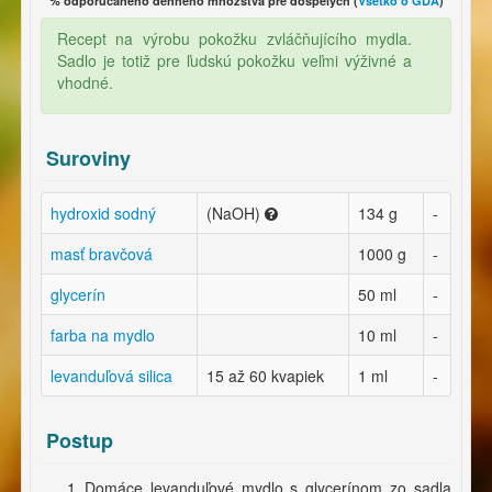
% odporúčaného denného množstva pre dospelých (
Všetko o GDA
)
Recept na výrobu pokožku zvláčňujícího mydla.
Sadlo je totiž pre ľudskú pokožku veľmi výživné a
vhodné.
Suroviny
hydroxid sodný
(NaOH)
134 g
-
masť bravčová
1000 g
-
glycerín
50 ml
-
farba na mydlo
10 ml
-
levanduľová silica
15 až 60 kvapiek
1 ml
-
Postup
Domáce levanduľové mydlo s glycerínom zo sadla