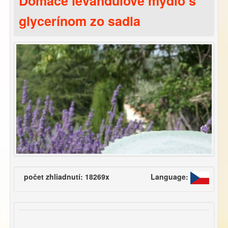
Domáce levanduľové mydlo s
glycerínom zo sadla
počet zhliadnutí: 18269x
Language: