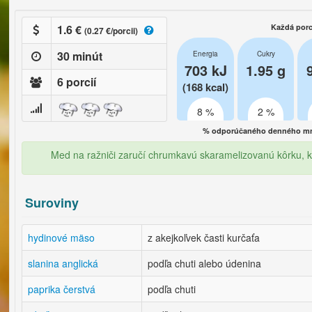
1.6 €
Každá porc
(0.27 €/porcii)
30 minút
Energia
Cukry
703 kJ
1.95 g
6 porcií
(168 kcal)
8 %
2 %
% odporúčaného denného mno
Med na ražniči zaručí chrumkavú skaramelizovanú kôrku, k
Suroviny
hydinové mäso
z akejkoľvek časti kurčaťa
slanina anglická
podľa chuti alebo údenina
paprika čerstvá
podľa chuti