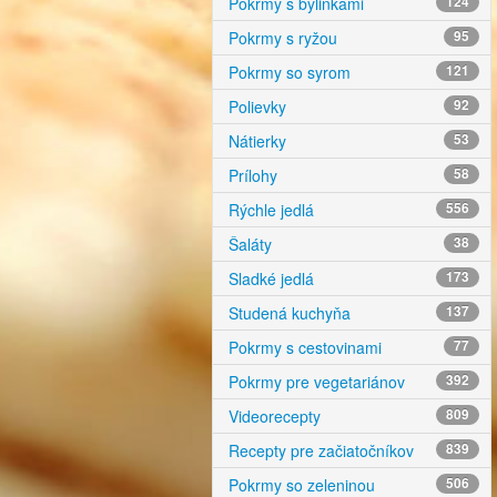
Pokrmy s bylinkami
124
Pokrmy s ryžou
95
Pokrmy so syrom
121
Polievky
92
Nátierky
53
Prílohy
58
Rýchle jedlá
556
Šaláty
38
Sladké jedlá
173
Studená kuchyňa
137
Pokrmy s cestovinami
77
Pokrmy pre vegetariánov
392
Videorecepty
809
Recepty pre začiatočníkov
839
Pokrmy so zeleninou
506