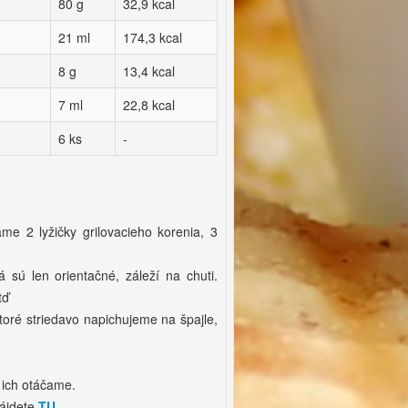
80 g
32,9 kcal
21 ml
174,3 kcal
8 g
13,4 kcal
7 ml
22,8 kcal
6 ks
-
e 2 lyžičky grilovacieho korenia, 3
 sú len orientačné, záleží na chuti.
atď
toré striedavo napichujeme na špajle,
e ich otáčame.
nájdete
TU
.