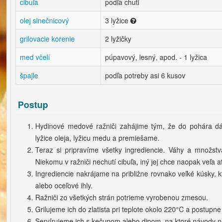
cibuľa
podľa chuti
olej slnečnicový
3 lyžice
grilovacie korenie
2 lyžičky
med včelí
púpavový, lesný, apod. - 1 lyžica
špajle
podľa potreby asi 6 kusov
Postup
Hydinové medové ražniči zahájime tým, že do pohára dám
lyžice oleja, lyžicu medu a premiešame.
Teraz si pripravíme všetky ingrediencie. Váhy a množstvá
Niekomu v ražniči nechutí cibuľa, iný jej chce naopak veľa 
Ingrediencie nakrájame na približne rovnako veľké kúsky, k
alebo oceľové ihly.
Ražniči zo všetkých strán potrieme vyrobenou zmesou.
Grilujeme ich do zlatista pri teplote okolo 220°C a postupn
Servírujeme ich s kečupom alebo dipom, na ktoré návody 