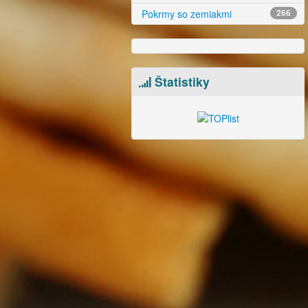
Pokrmy so zemiakmi
266
Štatistiky
video
video
Phở bò tái
Šk
s 
Pho bo (čítaj
"pfá bó"
)
Ti
polievka je hit doby. Ak
sla
budete postupovať podľa
a l
nášho návodu, bude pre vás
je 