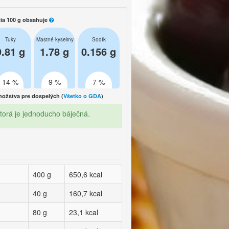
ia 100 g obsahuje
Tuky
Mastné kyseliny
Sodík
9.81 g
1.78 g
0.156 g
14 %
9 %
7 %
žstva pre dospelých (
Všetko o GDA
)
torá je jednoducho báječná.
400 g
650,6 kcal
40 g
160,7 kcal
80 g
23,1 kcal