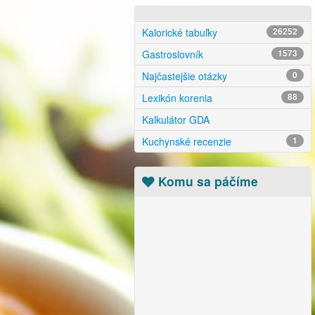
Kalorické tabuľky
26252
Gastroslovník
1573
Najčastejšie otázky
0
Lexikón korenia
88
Kalkulátor GDA
Kuchynské recenzie
1
Komu sa páčíme