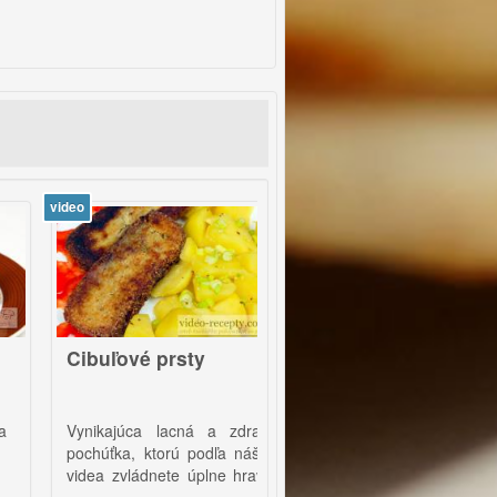
deo
video
Cibuľové prsty
Hydinové ražniči so
zemiakmi na mede
Vynikajúca lacná a zdravá
Grilovaná, veľmi jednoduchá
pochúťka, ktorú podľa nášho
pochúťka, ktorú určite
videa zvládnete úplne hravo.
vyskúšajte.
|Podľa tohto receptu urobíte