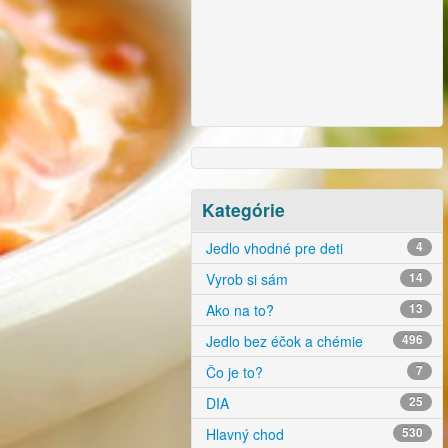
Kategórie
Jedlo vhodné pre deti
4
Vyrob si sám
14
Ako na to?
13
Jedlo bez éčok a chémie
496
Čo je to?
7
DIA
25
Hlavný chod
530