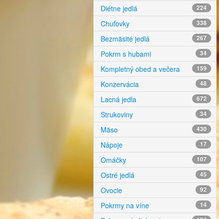
Diétne jedlá
224
Chuťovky
338
Bezmäsité jedlá
267
Pokrm s hubami
34
Kompletný obed a večera
159
Konzervácia
48
Lacná jedla
672
Strukoviny
34
Mäso
430
Nápoje
17
Omáčky
107
Ostré jedlá
45
Ovocie
92
Pokrmy na víne
14