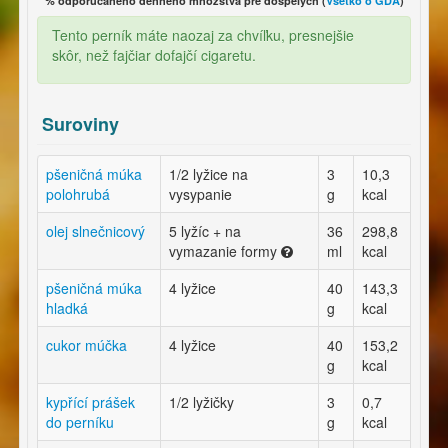
% odporúčaného denného množstva pre dospelých (
Všetko o GDA
)
Tento perník máte naozaj za chvíľku, presnejšie
skôr, než fajčiar dofajčí cigaretu.
Suroviny
pšeničná múka
1/2 lyžice na
3
10,3
polohrubá
vysypanie
g
kcal
olej slnečnicový
5 lyžíc + na
36
298,8
vymazanie formy
ml
kcal
pšeničná múka
4 lyžice
40
143,3
hladká
g
kcal
cukor múčka
4 lyžice
40
153,2
g
kcal
kypřící prášek
1/2 lyžičky
3
0,7
do perníku
g
kcal