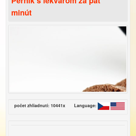
Perník s lekvárom za päť
minút
počet zhliadnutí: 10441x
Language: