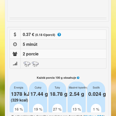
0.37 €
(0.18 €/porcii)
5 minút
2 porcie
Každá porcia 100 g obsahuje
Energia
Cukry
Tuky
Mastné kyseliny
Sodík
1378 kJ
17.44 g
18.78 g
2.54 g
0.024 g
(329 kcal)
16 %
19 %
27 %
13 %
1 %