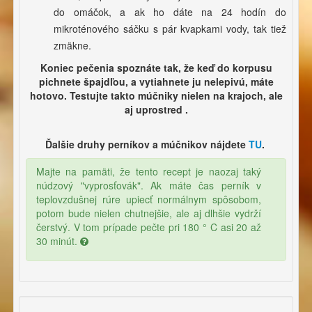
do omáčok, a ak ho dáte na 24 hodín do
mikroténového sáčku s pár kvapkami vody, tak tiež
zmäkne.
Koniec pečenia spoznáte tak, že keď do korpusu
pichnete špajdľou, a vytiahnete ju nelepivú, máte
hotovo. Testujte takto múčniky nielen na krajoch, ale
aj uprostred .
Ďalšie druhy perníkov a múčnikov nájdete
TU
.
Majte na pamäti, že tento recept je naozaj taký
núdzový "vyprosťovák". Ak máte čas perník v
teplovzdušnej rúre upiecť normálnym spôsobom,
potom bude nielen chutnejšie, ale aj dlhšie vydrží
čerstvý. V tom prípade pečte pri 180 ° C asi 20 až
30 minút.