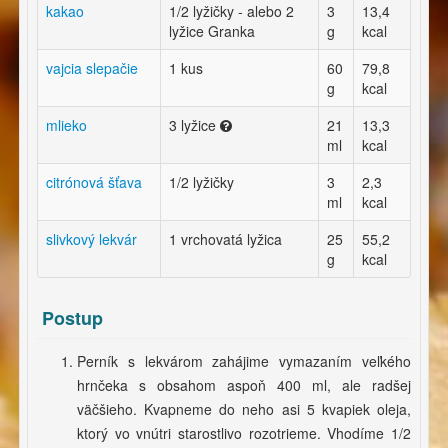
kakao
1/2 lyžičky - alebo 2
3
13,4
lyžice Granka
g
kcal
vajcia slepačie
1 kus
60
79,8
g
kcal
mlieko
3 lyžice
21
13,3
ml
kcal
citrónová šťava
1/2 lyžičky
3
2,3
ml
kcal
slivkový lekvár
1 vrchovatá lyžica
25
55,2
g
kcal
Postup
Perník s lekvárom zahájime vymazaním veľkého
hrnčeka s obsahom aspoň 400 ml, ale radšej
väčšieho. Kvapneme do neho asi 5 kvapiek oleja,
ktorý vo vnútri starostlivo rozotrieme. Vhodíme 1/2