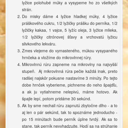
lyžice polohubé múky a vysypeme ho zo všetkých
strán.
Do misky dáme 4 lyžice hladkej múky, 4 lyžice
práškového cukru, 1/2 lyžičky prášku do perníka, 1/2
lyžičky kakaa, 1 vajce, 5 lyžíc oleja, 3 lyžice mlieka,
1/2 lyžičky citrónovej šťavy a vrchovatú lyžicu
slivkového lekváru.
Zmes vlejeme do vymasteného, múkou vysypaného
hrnčeka a vložíme do mikrovlnnej rúry.
Mikrovlnnú rúru zapneme na mikrovlny na najvyšší
stupeň. Aj mikrovlnná rúra pečie každá inak, preto
radšej najskôr pokusne nastavíme 3 minúty. Po tejto
dobe hrnček vyberieme, pichneme do neho špajdľu,
a ak ju vytiahneme nelepivú, máme hotovo. Ak
špajle lepí, potom pridáme 30 sekúnd.
Ak by sme nechali rúru zapnutú zbytočne dlho - a to
aj len o pár sekúnd, tak to spoznáme jednoducho -
po 15 minútach bude perník úplne tvrdý. Ak sa to
stane, tak perník nevyhadzujte. Hodí sa na strúhanie